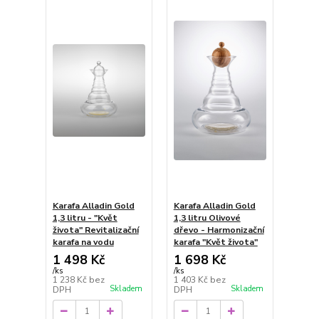
Karafa Alladin Gold
Karafa Alladin Gold
1,3 litru - "Květ
1,3 litru Olivové
života" Revitalizační
dřevo - Harmonizační
karafa na vodu
karafa "Květ života"
1 498 Kč
1 698 Kč
/
ks
/
ks
1 238 Kč
bez
1 403 Kč
bez
Skladem
Skladem
DPH
DPH