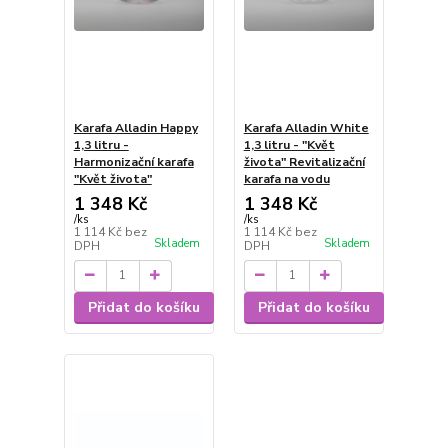
Karafa Alladin Happy
Karafa Alladin White
1,3 litru -
1,3 litru - "Květ
Harmonizační karafa
života" Revitalizační
"Květ života"
karafa na vodu
1 348 Kč
1 348 Kč
/
ks
/
ks
1 114 Kč
bez
1 114 Kč
bez
Skladem
Skladem
DPH
DPH
Přidat do košíku
Přidat do košíku