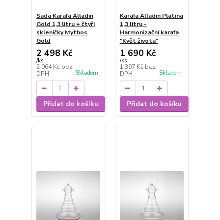
Sada Karafa Alladin
Karafa Alladin Platina
Gold 1,3 litru + čtyři
1,3 litru -
skleničky Mythos
Harmonizační karafa
Gold
"Květ života"
2 498 Kč
1 690 Kč
/
ks
/
ks
2 064 Kč
bez
1 397 Kč
bez
Skladem
Skladem
DPH
DPH
Přidat do košíku
Přidat do košíku