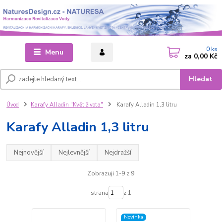
0
ks
Menu
za
0,00 Kč
Hledat
Úvod
Karafy Alladin "Květ života"
Karafy Alladin 1,3 litru
Karafy Alladin 1,3 litru
Nejnovější
Nejlevnější
Nejdražší
Zobrazuji 1-9 z 9
strana
z 1
Novinka