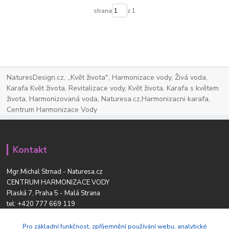
strana
z 1
NaturesDesign.cz, ,,Květ života", Harmonizace vody, Živá voda,
Karafa Květ života, Revitalizace vody, Květ života, Karafa s květem
života, Harmonizovaná voda, Naturesa.cz,Harmonizacni karafa,
Centrum Harmonizace Vody
Kontakt
Mgr.Michal Strnad - Naturesa.cz
CENTRUM HARMONIZACE VODY
Plaská 7, Praha 5 - Malá Strana
tel:
+420 777 669 119
www.naturesdesign.cz
naturesa@email.cz
Pro základní funkčnost, zpříjemnění používání webu, analytické