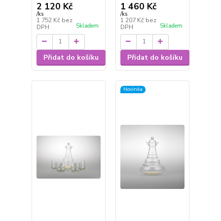
2 120 Kč
1 460 Kč
/
ks
/
ks
1 752 Kč
bez
1 207 Kč
bez
Skladem
Skladem
DPH
DPH
Přidat do košíku
Přidat do košíku
Novinka