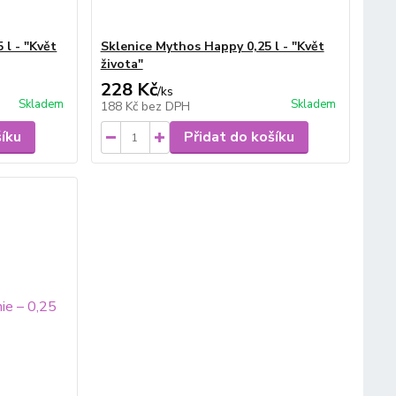
 l - "Květ
Sklenice Mythos Happy 0,25 l - "Květ
života"
228 Kč
/
ks
Skladem
Skladem
188 Kč
bez DPH
šíku
Přidat do košíku