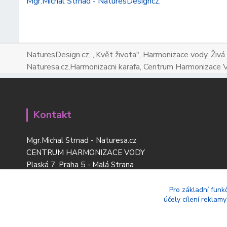
Mgr.Michal Strnad - NaturesDesigncz.
NaturesDesign.cz, ,,Květ života", Harmonizace vody, Živá
Naturesa.cz,Harmonizacni karafa, Centrum Harmonizace 
Kontakt
Mgr.Michal Strnad - Naturesa.cz
CENTRUM HARMONIZACE VODY
Plaská 7, Praha 5 - Malá Strana
tel:
+420 777 669 119
www.naturesdesign.cz
Pro základní funk
účely cílení reklam
naturesa@email.cz