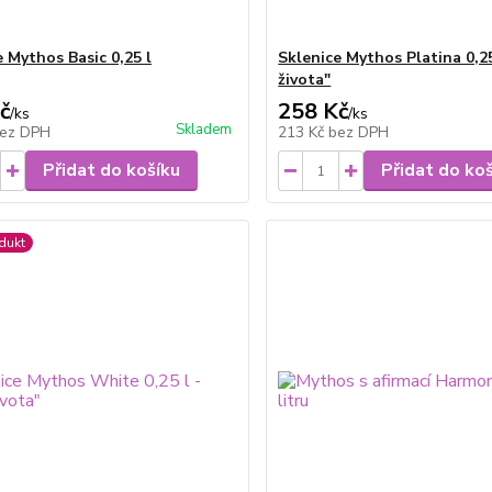
e Mythos Basic 0,25 l
Sklenice Mythos Platina 0,25
života"
č
258 Kč
/
ks
/
ks
Skladem
ez DPH
213 Kč
bez DPH
Přidat do košíku
Přidat do ko
dukt