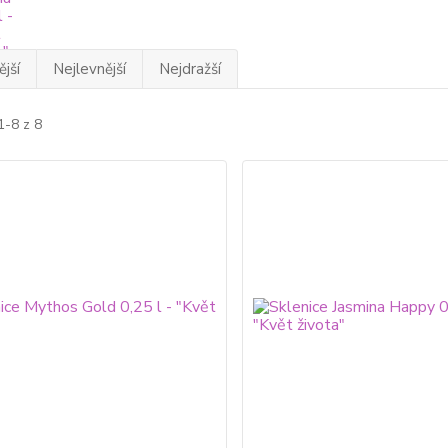
jší
Nejlevnější
Nejdražší
1-8 z 8