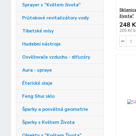
Sprayer s "Květem života"
Sklenic
života"
Průtokové revitalizátory vody
248 K
205 Kč
b
Tibetské mísy
Hudební nástroje
Osvěžovače vzduchu - difuzéry
Aura - spraye
Éterické oleje
Feng Shui sklo
Šperky a posvátná geometrie
Šperky s Květem Života
Objekty s "Květem Života"