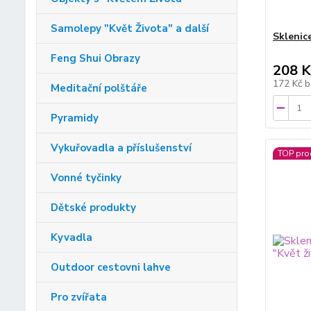
Samolepy "Květ Života" a další
Sklenic
Feng Shui Obrazy
208 K
172 Kč
b
Meditační polštáře
Pyramidy
Vykuřovadla a příslušenství
TOP pro
Vonné tyčinky
Dětské produkty
Kyvadla
Outdoor cestovni lahve
Pro zvířata