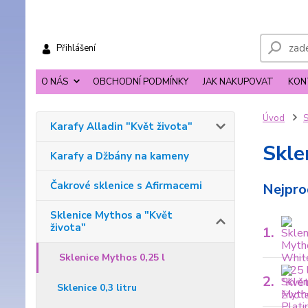
Přihlášení
O NÁS
OBCHODNÍ PODMÍNKY
JAK NAKUPOVAT
KON
Úvod
S
Karafy Alladin "Květ života"
Skle
Karafy a Džbány na kameny
Čakrové sklenice s Afirmacemi
Nejpro
Sklenice Mythos a "Květ
života"
1.
Sklenice Mythos 0,25 l
2.
Sklenice 0,3 litru