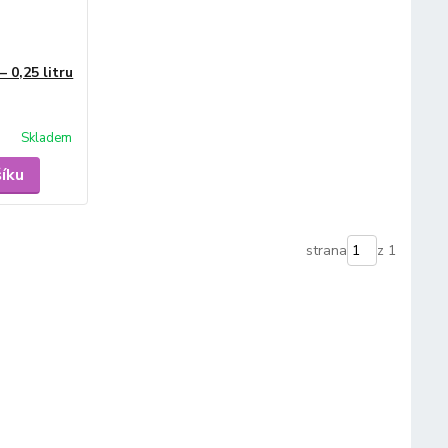
 0,25 litru
Skladem
šíku
strana
z 1