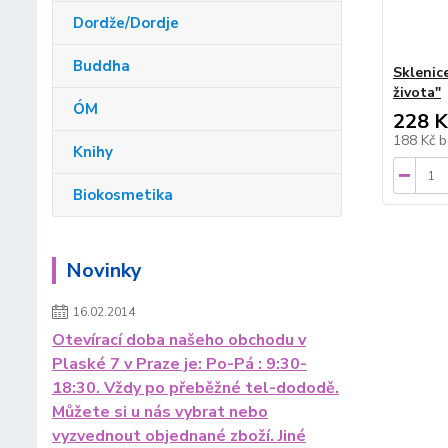
Dordže/Dordje
Buddha
Sklenic
života"
ÓM
228 K
188 Kč
b
Knihy
Biokosmetika
Novinky
16.02.2014
Otevírací doba našeho obchodu v
Plaské 7 v Praze je: Po-Pá : 9:30-
18:30. Vždy po přeběžné tel-dododě.
Můžete si u nás vybrat nebo
vyzvednout objednané zboží. Jiné