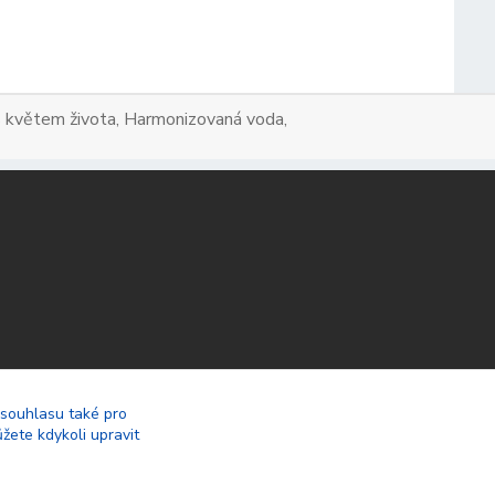
a s květem života, Harmonizovaná voda,
 souhlasu také pro
žete kdykoli upravit