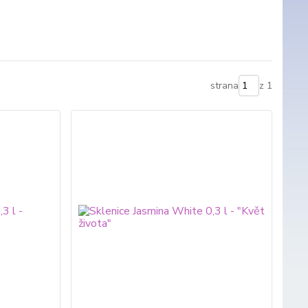
strana
z 1