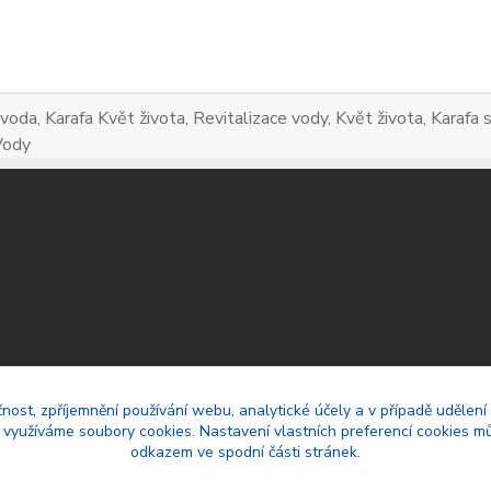
 voda, Karafa Květ života, Revitalizace vody, Květ života, Karaf
Vody
čnost, zpříjemnění používání webu, analytické účely a v případě udělení
y využíváme soubory cookies. Nastavení vlastních preferencí cookies mů
odkazem ve spodní části stránek.