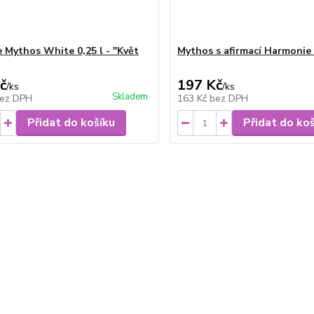
e Mythos White 0,25 l - "Květ
Mythos s afirmací Harmonie –
č
197 Kč
/
ks
/
ks
Skladem
ez DPH
163 Kč
bez DPH
Přidat do košíku
Přidat do ko