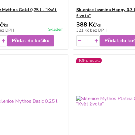
e Mythos Gold 0,25 l - "Květ
Sklenice Jasmina Happy 0,3 l
života"
č
388 Kč
/
ks
/
ks
Skladem
ez DPH
321 Kč
bez DPH
Přidat do košíku
Přidat do ko
TOP produkt