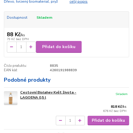
Dřevo, tvrzený biomaterial, pryž
celý popis
Dostupnost
Skladem
88 Kč
/
ks
73 Kč
bez DPH
Přidat do košíku
Číslo produktu:
8835
EAN kód:
4260191988839
Podobné produkty
Cestovní Biolahev Květ života -
Skladem
LAGOENA 0,5 l
818 Kč
/
ks
676 Kč
bez DPH
Přidat do košíku