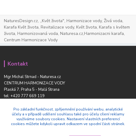
NaturesDesign.cz, ,,Květ života", Harmonizace vody, Živá voda,
Karafa Květ života, Revitalizace vody, Květ života, Karafa s květem
života, Harmonizovaná voda, Naturesa.cz,Harmonizacni karafa,
Centrum Harmonizace Vody
Kontakt
Mgr.Michal Strnad - Naturesa.cz
CENTRUM HARMONIZACE VODY
Plaská 7, Praha 5 - Malá Strana
tel:
+420 777 669 119
www.naturesdesign.cz
naturesa@email.cz
Pro základní funkčnost, zpříjemnění používání webu, analytické
účely a v případě udělení souhlasu také pro účely cílení reklamy
využíváme soubory cookies. Nastavení vlastních preferencí
cookies můžete kdykoli upravit odkazem ve spodní části stránek.