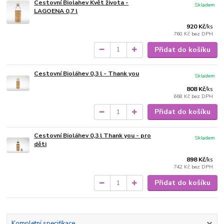
Cestovní Biolahev Květ života -
Skladem
LAGOENA 0,7 l
920 Kč
/
ks
760 Kč
bez DPH
Přidat do košíku
Cestovní Bioláhev 0,3 l - Thank you
Skladem
808 Kč
/
ks
668 Kč
bez DPH
Přidat do košíku
Cestovní Bioláhev 0,3 l Thank you - pro
Skladem
děti
898 Kč
/
ks
742 Kč
bez DPH
Přidat do košíku
Kompletní specifikace