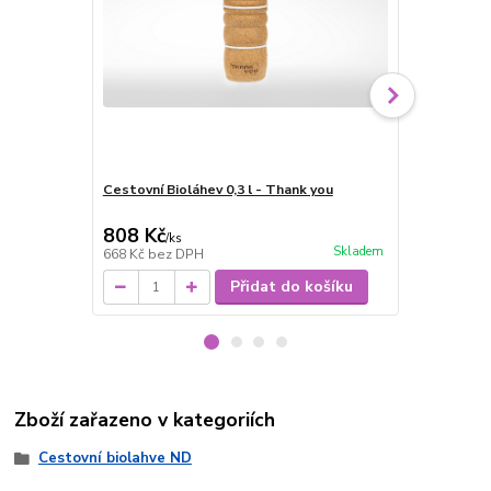
Cestovní Bioláhev 0,3 l - Thank you
Cestovní Bio
děti
808 Kč
898 Kč
/
ks
/
ks
Skladem
668 Kč
bez DPH
742 Kč
bez 
Přidat do košíku
Zboží zařazeno v kategoriích
Cestovní biolahve ND