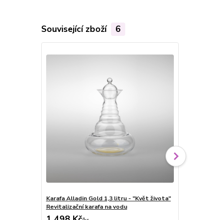
Související zboží
6
Karafa Alladin Gold 1,3 litru - "Květ života"
Zátka pro kar
Revitalizační karafa na vodu
1 498 Kč
228 Kč