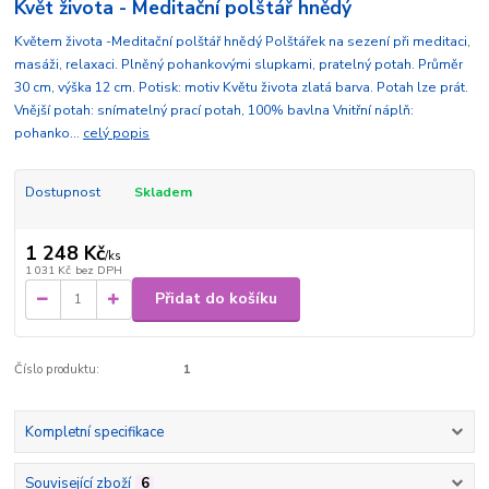
Květ života - Meditační polštář hnědý
Květem života -Meditační polštář hnědý Polštářek na sezení při meditaci,
masáži, relaxaci. Plněný pohankovými slupkami, pratelný potah. Průměr
30 cm, výška 12 cm. Potisk: motiv Květu života zlatá barva. Potah lze prát.
Vnější potah: snímatelný prací potah, 100% bavlna Vnitřní náplň:
pohanko...
celý popis
Dostupnost
Skladem
1 248 Kč
/
ks
1 031 Kč
bez DPH
Přidat do košíku
Číslo produktu:
1
Kompletní specifikace
Související zboží
6