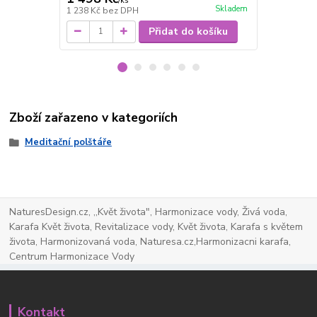
/
ks
/
ks
Skladem
1 238 Kč
bez DPH
188 Kč
bez 
Přidat do košíku
Zboží zařazeno v kategoriích
Meditační polštáře
NaturesDesign.cz, ,,Květ života", Harmonizace vody, Živá voda,
Karafa Květ života, Revitalizace vody, Květ života, Karafa s květem
života, Harmonizovaná voda, Naturesa.cz,Harmonizacni karafa,
Centrum Harmonizace Vody
Kontakt