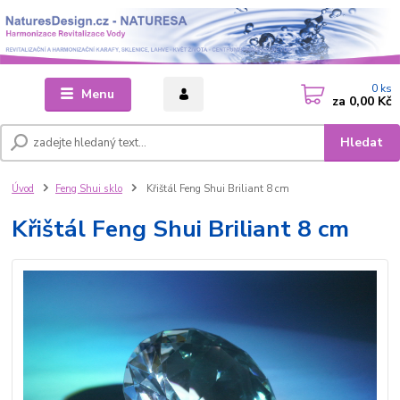
0
ks
Menu
za
0,00 Kč
Hledat
Úvod
Feng Shui sklo
Křištál Feng Shui Briliant 8 cm
Křištál Feng Shui Briliant 8 cm