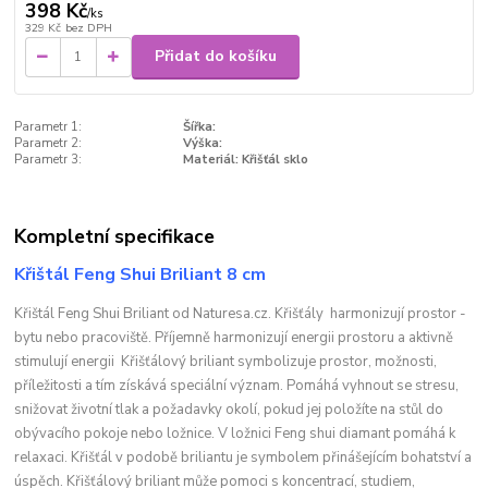
398 Kč
/
ks
329 Kč
bez DPH
Přidat do košíku
Parametr 1:
Šířka:
Parametr 2:
Výška:
Parametr 3:
Materiál: Křišťál sklo
Kompletní specifikace
Křištál Feng Shui Briliant 8 cm
Křištál Feng Shui Briliant od Naturesa.cz. Křišťály harmonizují prostor -
bytu nebo pracoviště. Příjemně harmonizují energii prostoru a aktivně
stimulují energii Křišťálový briliant symbolizuje prostor, možnosti,
příležitosti a tím získává speciální význam. Pomáhá vyhnout se stresu,
snižovat životní tlak a požadavky okolí, pokud jej položíte na stůl do
obývacího pokoje nebo ložnice. V ložnici Feng shui diamant pomáhá k
relaxaci. Křišťál v podobě briliantu je symbolem přinášejícím bohatství a
úspěch. Křišťálový briliant může pomoci s koncentrací, studiem,