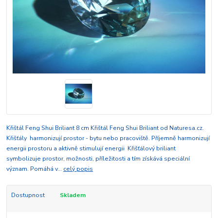
Křištál Feng Shui Briliant 8 cm Křištál Feng Shui Briliant od Naturesa.cz.
Křišťály harmonizují prostor - bytu nebo pracoviště. Příjemně harmonizují
energii prostoru a aktivně stimulují energii Křišťálový briliant
symbolizuje prostor, možnosti, příležitosti a tím získává speciální
význam. Pomáhá v...
celý popis
Dostupnost
Skladem