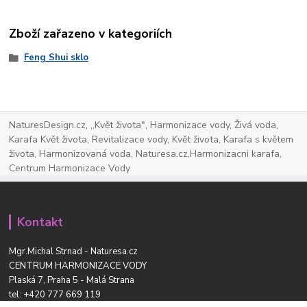
Zboží zařazeno v kategoriích
Feng Shui sklo
NaturesDesign.cz, ,,Květ života", Harmonizace vody, Živá voda,
Karafa Květ života, Revitalizace vody, Květ života, Karafa s květem
života, Harmonizovaná voda, Naturesa.cz,Harmonizacni karafa,
Centrum Harmonizace Vody
Kontakt
Mgr.Michal Strnad - Naturesa.cz
CENTRUM HARMONIZACE VODY
Plaská 7, Praha 5 - Malá Strana
tel:
+420 777 669 119