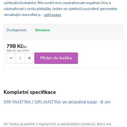
spirituální bohatství. Má rovněž moc neutralizovat negativní vlivy a
odstraňovat z cesty překážky. Jeden ze symbolů posvátné geometrie
obsahující starověké p...
celý popis
Dostupnost
Skladem
798 Kč
/
ks
660 Kč
bez DPH
Přidat do košíku
Kompletní specifikace
SRI YANTRA / SRI JANTRA ve skleněné kouli - 6 cm
Sri Yantra je jedním z nejstarších a nejsilnějších symbolů, který má