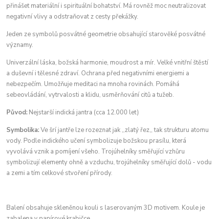
přinášet materiální i spirituální bohatství. Má rovněž moc neutralizovat
negativní vlivy a odstraňovat z cesty překážky.
Jeden ze symbolů posvátné geometrie obsahující starověké posvátné
významy.
Univerzální láska, božská harmonie, moudrost a mír. Velké vnitřní štěstí
a duševní i tělesné zdraví. Ochrana před negativními energiemi a
nebezpečím. Umožňuje meditaci na mnoha rovinách. Pomáhá
sebeovládání, vytrvalosti a klidu, usměrňování citů a tužeb.
Původ:
Nejstarší indická jantra (cca 12.000 let)
Symbolika:
Ve šrí jantře lze rozeznat jak ,,zlatý řez,, tak strukturu atomu
vody. Podle indického učení symbolizuje božskou prasílu, která
vyvolává vznik a pomíjení všeho. Trojúhelníky směřující vzhůru
symbolizují elementy ohně a vzduchu, trojúhelníky směřující dolů - vodu
a zemi a tím celkové stvoření přírody.
Balení obsahuje skleněnou kouli s laserovaným 3D motivem. Koule je
zabalena v papírové krabičce.