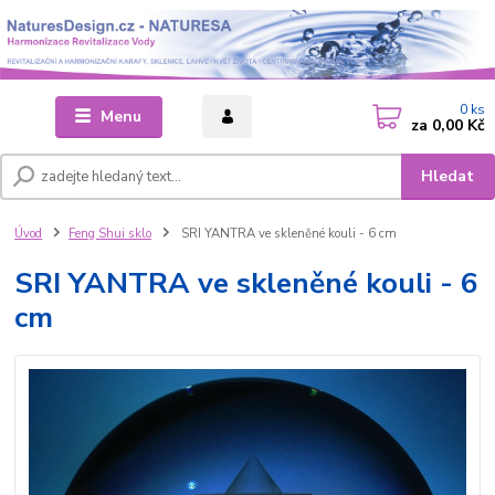
0
ks
Menu
za
0,00 Kč
Hledat
Úvod
Feng Shui sklo
SRI YANTRA ve skleněné kouli - 6 cm
SRI YANTRA ve skleněné kouli - 6
cm