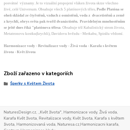
posvátné významy. Je to vizuální propojení vláken života skrze všechno
živé, celé Universum. Obsahuje všech 5 platónových těles
. Podle Platóna se
oheň skládal ze čtyřstěnů, vzduch z osmistěnů, voda z dvacetistěnů a země
z krychlí, obrys světa pak tvořil dvanáctistěn. Pravidelným mnohostěnům
se ještě dnes říká "platónova tělesa
. Obsahuje též Kabalistický strom života,
Metatronovu kostku(krychli), Davidovu hvězdu - Merkabu, Spirálu vědomí.
Harmonizace vody - Revitalizace vody - Živá voda - Karafa s květem
života - Květ života
Zboží zařazeno v kategoriích
Šperky s Květem Života
NaturesDesign.cz, ,,Květ života", Harmonizace vody, Živá voda,
Karafa Květ života, Revitalizace vody, Květ života, Karafa s květem
života, Harmonizovaná voda, Naturesa.cz,Harmonizacni karafa,