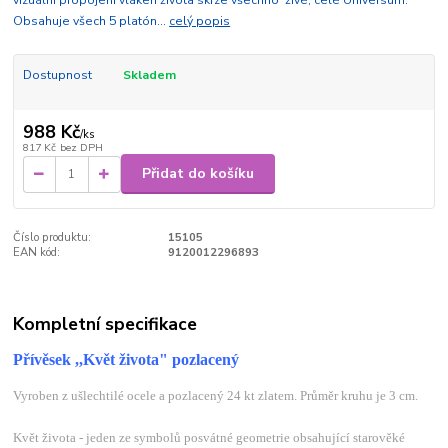
vizuální propojení vláken života skrze všechno živé, celé Universum.
Obsahuje všech 5 platón...
celý popis
Dostupnost
Skladem
988 Kč
/
ks
817 Kč
bez DPH
Přidat do košíku
Číslo produktu:
15105
EAN kód:
9120012296893
Kompletní specifikace
Přívěsek ,,Květ života" pozlacený
Vyroben z ušlechtilé ocele a pozlacený 24 kt zlatem. Průměr kruhu je 3 cm.
Květ života - jeden ze symbolů posvátné geometrie obsahující starověké