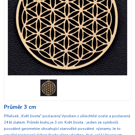
Průměr 3 cm
Přívěsek ,,Květ života" pozlacený Vyroben z ušlechtilé ocele a pozlacený
24 kt zlatem. Průměr kruhu je 3 cm. Květ života - jeden ze symbolů
posvátné geometrie obsahující starověké posvátné významy. Je to