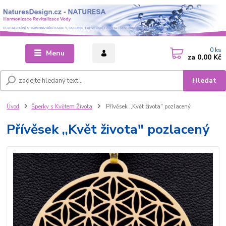
0
ks
Menu
za
0,00 Kč
Hledat
Úvod
Šperky s Květem Života
Přívěsek ,,Květ života" pozlacený
Přívěsek ,,Květ života" pozlacený