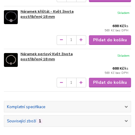
Náramek křištál - Květ života
Skladem
postříbřený 18 mm
688 Kč
/
ks
569 Kč
bez DPH
Přidat do košíku
Náramek perlový Květ života
Skladem
postříbřený 18 mm
688 Kč
/
ks
569 Kč
bez DPH
Přidat do košíku
Kompletní specifikace
Související zboží
1