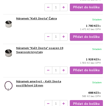
Přidat do košíku
Náramek "Květ života" Čakra
Skladem
1 780 Kč
/
ks
1 471 Kč
bez DPH
Přidat do košíku
Náramek "Květ života" osazen 19
Skladem
Swarovski krystaly
1 928 Kč
/
ks
1 593 Kč
bez DPH
Přidat do košíku
Náramek ametyst - Květ života
Skladem
postříbřený 18 mm
688 Kč
/
ks
569 Kč
bez DPH
Přidat do košíku