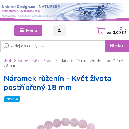
0
ks
Menu
za
0,00 Kč
Hledat
Úvod
Šperky s Květem Života
Náramek růženín - Květ života postříbřený
18 mm
Náramek růženín - Květ života
postříbřený 18 mm
Novinka