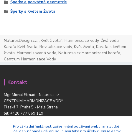
Šperky a posvátná geometrie
Šperky s Květem Života
NaturesDesign.cz, ,,Květ života", Harmonizace vody, Živá voda,
Karafa Květ života, Revitalizace vody, Květ života, Karafa s květem
života, Harmonizovaná voda, Naturesa.cz,Harmonizacni karafa,
Centrum Harmonizace Vody
Kontakt
Mgr.Michal Strnad - Naturesa.cz
CENTRUM HARMONIZACE VODY
Plaská 7, Praha 5 - Malá Strana
tel:
+420 777 669 119
www.naturesdesign.cz
naturesa@email.cz
Pro základní funkčnost, zpříjemnění používání webu, analytické
účely a v případě udělení souhlasu také pro účely cílení reklamy