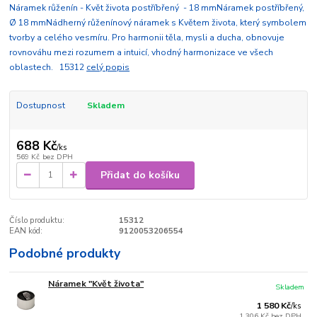
Náramek růženín - Květ života postříbřený - 18 mmNáramek postříbřený,
Ø 18 mmNádherný růženínový náramek s Květem života, který symbolem
tvorby a celého vesmíru. Pro harmonii těla, mysli a ducha, obnovuje
rovnováhu mezi rozumem a intuicí, vhodný harmonizace ve všech
oblastech. 15312
celý popis
Dostupnost
Skladem
688 Kč
/
ks
569 Kč
bez DPH
Přidat do košíku
Číslo produktu:
15312
EAN kód:
9120053206554
Podobné produkty
Náramek "Květ života"
Skladem
1 580 Kč
/
ks
1 306 Kč
bez DPH