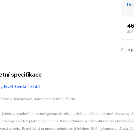
Dos
46
387
Číslo p
tní specifikace
,,Květ života" zlatá
tá barva, nalepovací, transparentní fólie, 28 cm
 - jeden ze symbolů posvátné geometrie obsahující starověké posvátné významy. Je 
Obsahuje všech 5 platónových těles
. Podle Platóna se oheň skládal ze čtyřstěnů,
dvanáctistěn. Pravidelným mnohostěnům se ještě dnes říká "platónova tělesa
. O