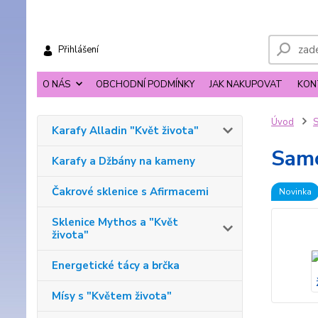
Přihlášení
O NÁS
OBCHODNÍ PODMÍNKY
JAK NAKUPOVAT
KON
Úvod
S
Karafy Alladin "Květ života"
Samo
Karafy a Džbány na kameny
Čakrové sklenice s Afirmacemi
Novinka
Sklenice Mythos a "Květ
života"
Energetické tácy a brčka
Mísy s "Květem života"