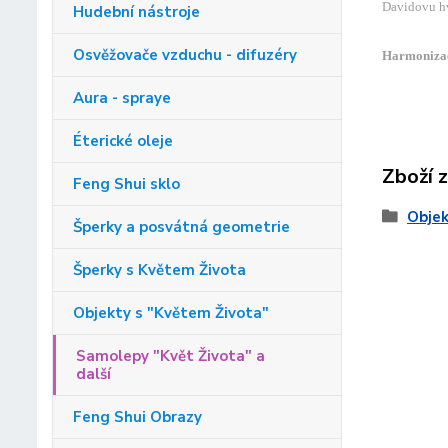
Davidovu hv
Hudební nástroje
Osvěžovače vzduchu - difuzéry
Harmonizace
Aura - spraye
Éterické oleje
Zboží 
Feng Shui sklo
Objek
Šperky a posvátná geometrie
Šperky s Květem Života
Objekty s "Květem Života"
Samolepy "Květ Života" a
další
Feng Shui Obrazy