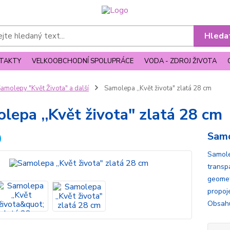
Hleda
TAKTY
VELKOOBCHODNÍ SPOLUPRÁCE
VODA - ZDROJ ŽIVOTA
amolepy "Květ Života" a další
Samolepa ,,Květ života" zlatá 28 cm
lepa ,,Květ života" zlatá 28 cm
Samo
Samolep
transp
geomet
propoj
Obsahu