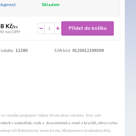
tupnost
Skladem
8 Kč
/
ks
Přidat do košíku
 Kč
bez DPH
roduktu:
12280
EAN kód:
9120012299399
to vizuální propojení vláken života skrze všechno živé, celé
 vzduch z osmistěnů, voda z dvacetistěnů a země z krychlí, obrys světa
bsahuje též Kabalistický strom života, Metatronovu kostku(krychli),