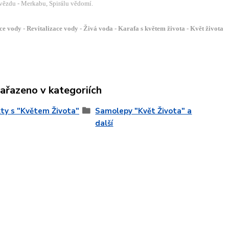
ězdu - Merkabu, Spirálu vědomí.
 vody - Revitalizace vody - Živá voda - Karafa s květem života - Květ života
zařazeno v kategoriích
ty s "Květem Života"
Samolepy "Květ Života" a
další