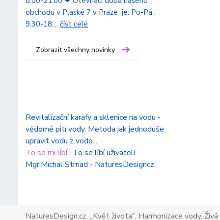
8:00-21:00 ❤ Otevírací doba našeho
obchodu v Plaské 7 v Praze je: Po-Pá :
9:30-18:...
číst celé
Zobrazit všechny novinky
Revitalizační karafy a sklenice na vodu -
vědomé pití vody. Metoda jak jednoduše
upravit vodu z vodo...
To se mi líbí
·
To se líbí uživateli
Mgr.Michal Strnad - NaturesDesigncz.
NaturesDesign.cz, ,,Květ života", Harmonizace vody, Živá