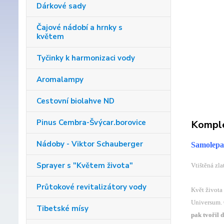
Dárkové sady
Čajové nádobí a hrnky s
květem
Tyčinky k harmonizaci vody
Aromalampy
Cestovní biolahve ND
Pinus Cembra-Švýcar.borovice
Komple
Nádoby - Viktor Schauberger
Samolepa 
Sprayer s "Květem života"
Vtištěná zla
Průtokové revitalizátory vody
Květ života
Universum. 
Tibetské mísy
pak tvořil 