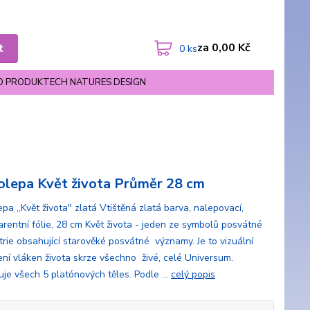
za
0,00 Kč
t
0
ks
O PRODUKTECH NATURES DESIGN
lepa Květ života Průměr 28 cm
a ,,Květ života" zlatá Vtištěná zlatá barva, nalepovací,
arentní fólie, 28 cm Květ života - jeden ze symbolů posvátné
rie obsahující starověké posvátné významy. Je to vizuální
ení vláken života skrze všechno živé, celé Universum.
je všech 5 platónových těles. Podle ...
celý popis