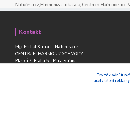
Naturesa.cz,Harmonizacni karafa, Centrum Harmonizace 
Kontakt
Mgr.Michal Strnad - Naturesa.cz
CENTRUM HARMONIZACE VODY
Plaská 7, Praha 5 - Malá Strana
tel:
+420 777 669 119
www.naturesdesign.cz
Pro základní funk
účely cílení reklam
naturesa@email.cz