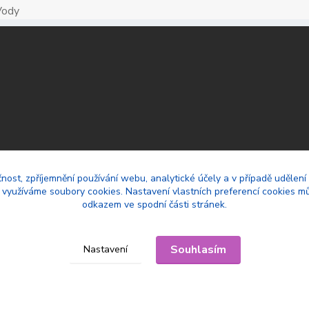
Vody
čnost, zpříjemnění používání webu, analytické účely a v případě udělení
y využíváme soubory cookies. Nastavení vlastních preferencí cookies mů
odkazem ve spodní části stránek.
Souhlasím
Nastavení