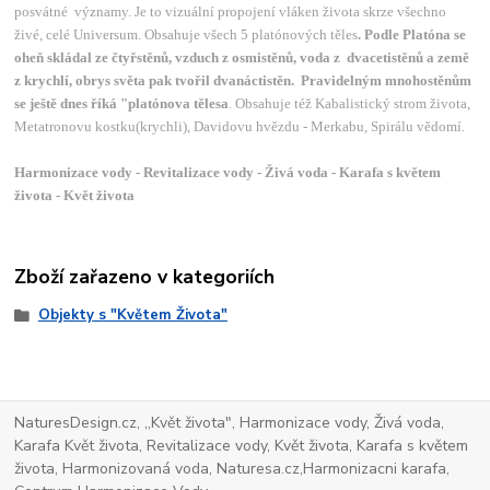
posvátné významy. Je to vizuální propojení vláken života skrze všechno
živé, celé Universum. Obsahuje všech 5 platónových těles
. Podle Platóna se
oheň skládal ze čtyřstěnů, vzduch z osmistěnů, voda z dvacetistěnů a země
z krychlí, obrys světa pak tvořil dvanáctistěn. Pravidelným mnohostěnům
se ještě dnes říká "platónova tělesa
. Obsahuje též Kabalistický strom života,
Metatronovu kostku(krychli), Davidovu hvězdu - Merkabu, Spirálu vědomí.
Harmonizace vody - Revitalizace vody - Živá voda - Karafa s květem
života - Květ života
Zboží zařazeno v kategoriích
Objekty s "Květem Života"
NaturesDesign.cz, ,,Květ života", Harmonizace vody, Živá voda,
Karafa Květ života, Revitalizace vody, Květ života, Karafa s květem
života, Harmonizovaná voda, Naturesa.cz,Harmonizacni karafa,