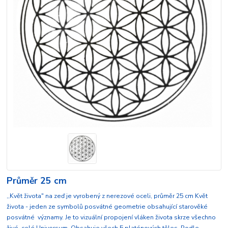
Průměr 25 cm
,,Květ života" na zeď je vyrobený z nerezové oceli, průměr 25 cm Květ
života - jeden ze symbolů posvátné geometrie obsahující starověké
posvátné významy. Je to vizuální propojení vláken života skrze všechno