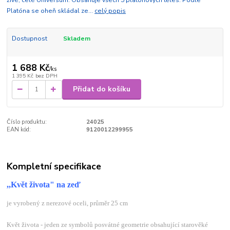
živé, celé Universum. Obsahuje všech 5 platónových těles. Podle
Platóna se oheň skládal ze...
celý popis
Dostupnost
Skladem
1 688 Kč
/
ks
1 395 Kč
bez DPH
Přidat do košíku
Číslo produktu:
24025
EAN kód:
9120012299955
Kompletní specifikace
,,Květ života" na zeď
je vyrobený z nerezové oceli, průměr 25 cm
Květ života - jeden ze symbolů posvátné geometrie obsahující starověké