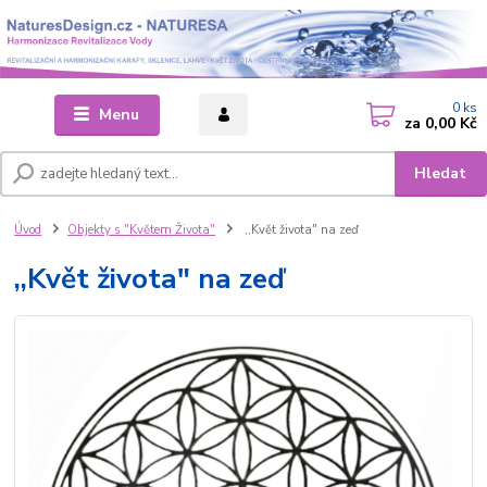
0
ks
Menu
za
0,00 Kč
Hledat
Úvod
Objekty s "Květem Života"
,,Květ života" na zeď
,,Květ života" na zeď