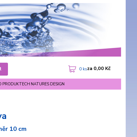
za
0,00 Kč
t
0
ks
O PRODUKTECH NATURES DESIGN
va
ěr 10 cm