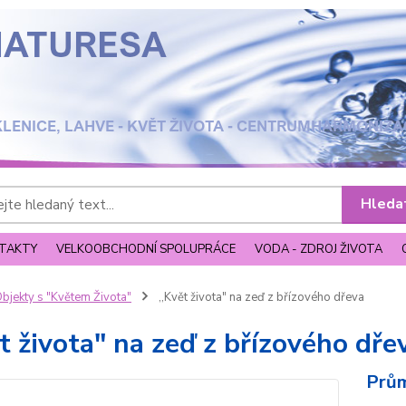
Hleda
TAKTY
VELKOOBCHODNÍ SPOLUPRÁCE
VODA - ZDROJ ŽIVOTA
bjekty s "Květem Života"
,,Květ života" na zeď z břízového dřeva
ět života" na zeď z břízového dře
Prům