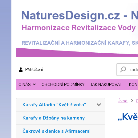
Přihlášení
O NÁS
OBCHODNÍ PODMÍNKY
JAK NAKUPOVAT
KON
Úvod
O
Karafy Alladin "Květ života"
,,Kv
Karafy a Džbány na kameny
Čakrové sklenice s Afirmacemi