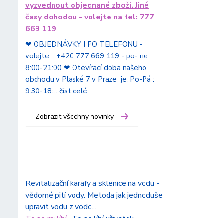
vyzvednout objednané zboží. Jiné
časy dohodou - volejte na tel: 777
669 119
❤ OBJEDNÁVKY I PO TELEFONU -
volejte : +420 777 669 119 - po- ne
8:00-21:00 ❤ Otevírací doba našeho
obchodu v Plaské 7 v Praze je: Po-Pá :
9:30-18:...
číst celé
Zobrazit všechny novinky
Revitalizační karafy a sklenice na vodu -
vědomé pití vody. Metoda jak jednoduše
upravit vodu z vodo...