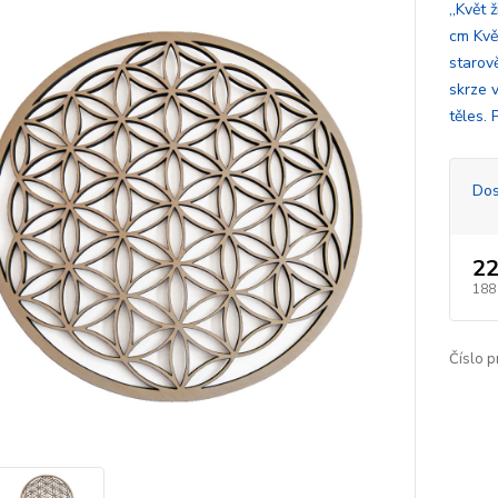
,,Květ
cm Kvě
starov
skrze 
těles. 
Dos
22
188
Číslo p