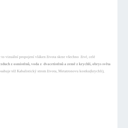
to vizuální propojení vláken života skrze všechno živé, celé
 vzduch z osmistěnů, voda z dvacetistěnů a země z krychlí, obrys světa
bsahuje též Kabalistický strom života, Metatronovu kostku(krychli),