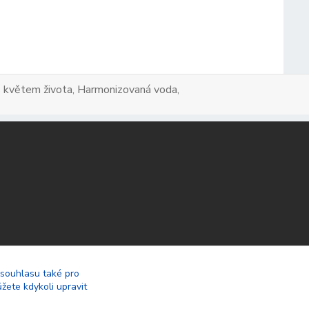
a s květem života, Harmonizovaná voda,
 souhlasu také pro
žete kdykoli upravit