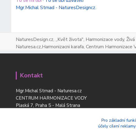
To se mi líbí
·
To se líbí uživateli
Mgr.Michal Strnad - NaturesDesigncz.
NaturesDesign.cz, ,,Květ života", Harmonizace vody, Živá
Naturesa.cz,Harmonizacni karafa, Centrum Harmonizace 
Kontakt
Mgr.Michal Strnad - Naturesa.cz
CENTRUM HARMONIZACE VODY
Plaská 7, Praha 5 - Malá Strana
tel:
+420 777 669 119
www.naturesdesign.cz
Pro základní funk
účely cílení reklam
naturesa@email.cz