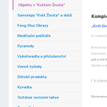
Objekty s "Květem Života"
Samolepy "Květ Života" a další
Komple
Feng Shui Obrazy
,,Květ ži
Meditační polštáře
Je vyrobený
Pyramidy
Květ života
Universum. 
Vykuřovadla a příslušenství
pak tvořil 
Davidovu hv
Vonné tyčinky
Dětské produkty
Č.P. (25010
Kyvadla
Harmonizace
Outdoor cestovni lahve