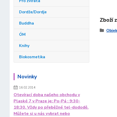
Pro zvířata
Dordže/Dordje
Zboží 
Buddha
Objek
ÓM
Knihy
Biokosmetika
Novinky
16.02.2014
Otevírací doba našeho obchodu v
Plaské 7 v Praze je: Po-Pá : 9:30-
18:30. Vždy po přeběžné tel-dododě.
Můžete si u nás vybrat nebo