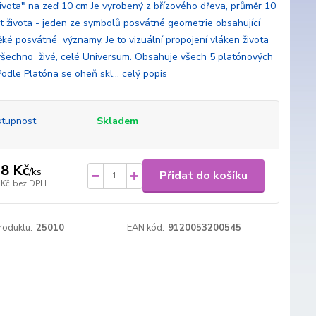
 života" na zeď 10 cm Je vyrobený z břízového dřeva, průměr 10
t života - jeden ze symbolů posvátné geometrie obsahující
ěké posvátné významy. Je to vizuální propojení vláken života
všechno živé, celé Universum. Obsahuje všech 5 platónových
Podle Platóna se oheň skl...
celý popis
tupnost
Skladem
8 Kč
/
ks
Přidat do košíku
 Kč
bez DPH
roduktu:
25010
EAN kód:
9120053200545