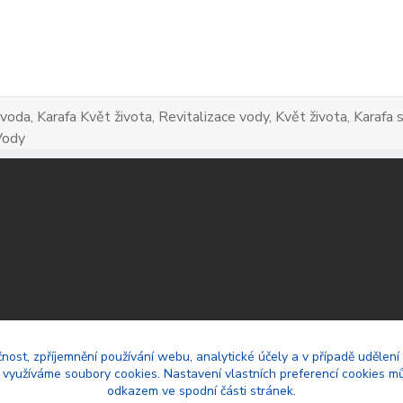
 voda, Karafa Květ života, Revitalizace vody, Květ života, Karaf
Vody
čnost, zpříjemnění používání webu, analytické účely a v případě udělení
y využíváme soubory cookies. Nastavení vlastních preferencí cookies mů
odkazem ve spodní části stránek.