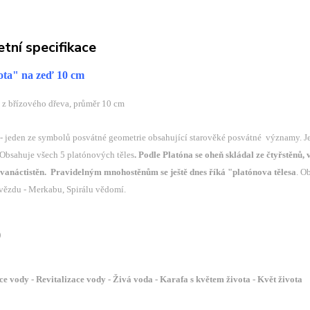
tní specifikace
vota" na zeď 10 cm
 z břízového dřeva, průměr 10 cm
 - jeden ze symbolů posvátné geometrie obsahující starověké posvátné významy. Je 
Obsahuje všech 5 platónových těles
. Podle Platóna se oheň skládal ze čtyřstěnů,
dvanáctistěn. Pravidelným mnohostěnům se ještě dnes říká "platónova tělesa
. O
ězdu - Merkabu, Spirálu vědomí.
)
 vody - Revitalizace vody - Živá voda - Karafa s květem života - Květ života