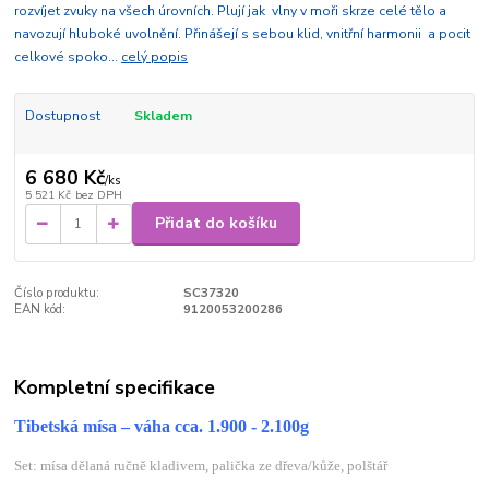
rozvíjet zvuky na všech úrovních. Plují jak vlny v moři skrze celé tělo a
navozují hluboké uvolnění. Přinášejí s sebou klid, vnitřní harmonii a pocit
celkové spoko...
celý popis
Dostupnost
Skladem
6 680 Kč
/
ks
5 521 Kč
bez DPH
Přidat do košíku
Číslo produktu:
SC37320
EAN kód:
9120053200286
Kompletní specifikace
Tibetská mísa – váha cca. 1.900 - 2.100g
Set: mísa dělaná ručně kladivem, palička ze dřeva/kůže, polštář