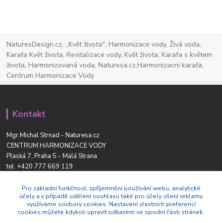
NaturesDesign.cz, ,,Květ života", Harmonizace vody, Živá voda,
Karafa Květ života, Revitalizace vody, Květ života, Karafa s květem
života, Harmonizovaná voda, Naturesa.cz,Harmonizacni karafa,
Centrum Harmonizace Vody
Kontakt
Mgr.Michal Strnad - Naturesa.cz
CENTRUM HARMONIZACE VODY
Plaská 7, Praha 5 - Malá Strana
tel:
+420 777 669 119
www.naturesdesign.cz
naturesa@email.cz
Pro základní funkčnost, zpříjemnění používání webu, analytické
účely a v případě udělení souhlasu také pro účely cílení reklamy
využíváme soubory cookies. Nastavení vlastních preferencí
cookies můžete kdykoli upravit odkazem ve spodní části stránek.