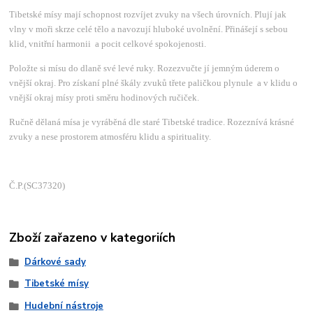
Tibetské mísy mají schopnost rozvíjet zvuky na všech úrovních. Plují jak
vlny v moři skrze celé tělo a navozují hluboké uvolnění. Přinášejí s sebou
klid, vnitřní harmonii a pocit celkové spokojenosti.
Položte si mísu do dlaně své levé ruky. Rozezvučte jí jemným úderem o
vnější okraj. Pro získaní plné škály zvuků třete paličkou plynule a v klidu o
vnější okraj mísy proti směru hodinových ručiček.
Ručně dělaná mísa je vyráběná dle staré Tibetské tradice. Rozeznívá krásné
zvuky a nese prostorem atmosféru klidu a spirituality.
Č.P.(SC37320)
Zboží zařazeno v kategoriích
Dárkové sady
Tibetské mísy
Hudební nástroje