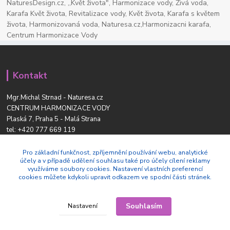
NaturesDesign.cz, ,,Květ života", Harmonizace vody, Živá voda,
Karafa Květ života, Revitalizace vody, Květ života, Karafa s květem
života, Harmonizovaná voda, Naturesa.cz,Harmonizacni karafa,
Centrum Harmonizace Vody
Kontakt
Mgr.Michal Strnad - Naturesa.cz
CENTRUM HARMONIZACE VODY
Plaská 7, Praha 5 - Malá Strana
tel:
+420 777 669 119
www.naturesdesign.cz
naturesa@email.cz
Pro základní funkčnost, zpříjemnění používání webu, analytické
účely a v případě udělení souhlasu také pro účely cílení reklamy
využíváme soubory cookies. Nastavení vlastních preferencí
cookies můžete kdykoli upravit odkazem ve spodní části stránek.
Souhlasím
Nastavení