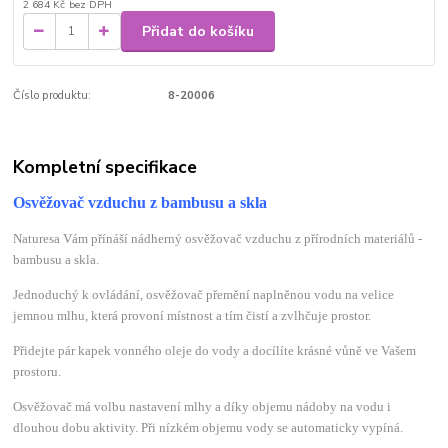
2 684 Kč
bez DPH
Přidat do košíku
Číslo produktu:
8-20006
Kompletní specifikace
Osvěžovač vzduchu z bambusu a skla
Naturesa Vám přínáší nádherný osvěžovač vzduchu z přírodních materiálů -
bambusu a skla.
Jednoduchý k ovládání, osvěžovač přemění naplněnou vodu na velice
jemnou mlhu, která provoní místnost a tím čistí a zvlhčuje prostor.
Přidejte pár kapek vonného oleje do vody a docílíte krásné vůně ve Vašem
prostoru.
Osvěžovač má volbu nastavení mlhy a díky objemu nádoby na vodu i
dlouhou dobu aktivity. Při nízkém objemu vody se automaticky vypíná.