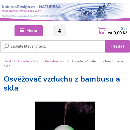
0
ks
Menu
za
0,00 Kč
Hledat
Úvod
Osvěžovače vzduchu - difuzéry
Osvěžovač vzduchu z bambusu a
skla
Osvěžovač vzduchu z bambusu a
skla