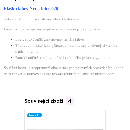
Flaška lahev Neo - lotos 0,5l
Naturesa Vám přináší cestovní lahev Flaška Neo.
Lahev se vyznačuje tím, že jako harmonizační prvky využívá:
Energetický zářič gravírovaný na těle lahve
Tvar vodní vlnky jako přirozené vodní formy ovlivňující vnitřní
strukturu vody
Borokřemičité bezolovnaté sklo z kterého je lahev vyrobena
Součástí lahve je neoprenový obal v různých barevných provedeních. Jehož
další funkcí je udržování stálé teploty tekutiny v lahvi po určitou dobu.
Související zboží
4
Novinka
Novinka