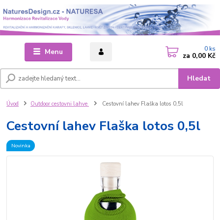
0
ks
Menu
za
0,00 Kč
Hledat
Úvod
Outdoor cestovni lahve
Cestovní lahev Flaška lotos 0,5l
Cestovní lahev Flaška lotos 0,5l
Novinka