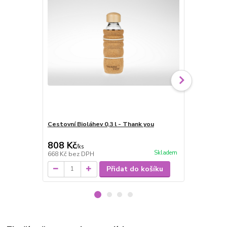
Cestovní Bioláhev 0,3 l - Thank you
Cestovní Bio
děti
808 Kč
898 Kč
/
ks
/
ks
Skladem
668 Kč
bez DPH
742 Kč
bez 
Přidat do košíku