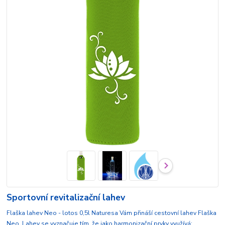
Sportovní revitalizační lahev
Flaška lahev Neo - lotos 0,5l Naturesa Vám přináší cestovní lahev Flaška
Neo. Lahev se vyznačuje tím, že jako harmonizační prvky využívá: