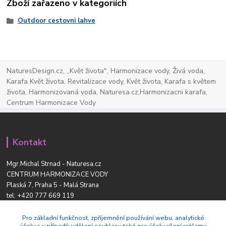
Zboží zařazeno v kategoriích
Outdoor cestovni lahve
NaturesDesign.cz, ,,Květ života", Harmonizace vody, Živá voda,
Karafa Květ života, Revitalizace vody, Květ života, Karafa s květem
života, Harmonizovaná voda, Naturesa.cz,Harmonizacni karafa,
Centrum Harmonizace Vody
Kontakt
Mgr.Michal Strnad - Naturesa.cz
CENTRUM HARMONIZACE VODY
Plaská 7, Praha 5 - Malá Strana
tel:
+420 777 669 119
www.naturesdesign.cz
naturesa@email.cz
Pro základní funkčnost, zpříjemnění používání webu, analytické
účely a v případě udělení souhlasu také pro účely cílení reklamy