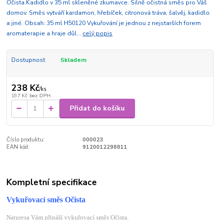
Očista.Kadidlo v 35 ml skleněné zkumavce. Silně očistná směs pro Váš
domov. Směs vytváří kardamon, hřebíček, citronová tráva, šalvěj, kadidlo
a jiné. Obsah: 35 ml H50120 Vykuřování je jednou z nejstarších forem
aromaterapie a hraje důl...
celý popis
Dostupnost
Skladem
238 Kč
/
ks
197 Kč
bez DPH
Přidat do košíku
Číslo produktu:
000023
EAN kód:
9120012298811
Kompletní specifikace
Vykuřovací směs Očista
Naturesa Vám přináší vykuřovací směs Očista.