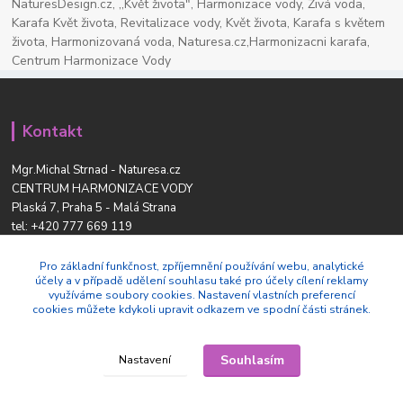
NaturesDesign.cz, ,,Květ života", Harmonizace vody, Živá voda,
Karafa Květ života, Revitalizace vody, Květ života, Karafa s květem
života, Harmonizovaná voda, Naturesa.cz,Harmonizacni karafa,
Centrum Harmonizace Vody
Kontakt
Mgr.Michal Strnad - Naturesa.cz
CENTRUM HARMONIZACE VODY
Plaská 7, Praha 5 - Malá Strana
tel:
+420 777 669 119
www.naturesdesign.cz
naturesa@email.cz
Pro základní funkčnost, zpříjemnění používání webu, analytické
účely a v případě udělení souhlasu také pro účely cílení reklamy
využíváme soubory cookies. Nastavení vlastních preferencí
cookies můžete kdykoli upravit odkazem ve spodní části stránek.
Souhlasím
Nastavení