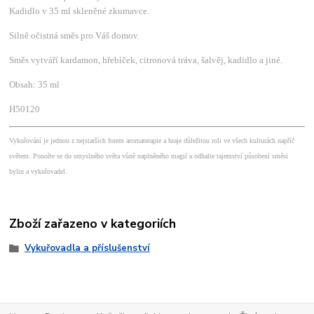
Kadidlo v 35 ml skleněné zkumavce.
Silně očistná směs pro Váš domov.
Směs vytváří kardamon, hřebíček, citronová tráva, šalvěj, kadidlo a jiné.
Obsah: 35 ml
H50120
Vykuřování je jednou z nejstarších forem aromaterapie a hraje důležitou roli ve všech kulturách napříč
světem. Ponořte se do smyslného světa vůně naplněného magií a odhalte tajemství působení směsi
bylin a vykuřovadel.
Zboží zařazeno v kategoriích
Vykuřovadla a příslušenství