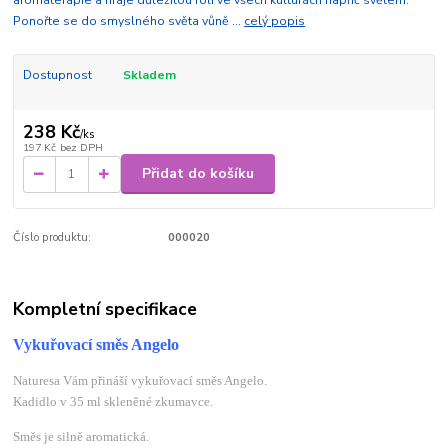
aromaterapie a hraje důležitou roli ve všech kulturách napříč světem.
Ponořte se do smyslného světa vůně ...
celý popis
Dostupnost
Skladem
238 Kč
/
ks
197 Kč
bez DPH
Přidat do košíku
Číslo produktu:
000020
Kompletní specifikace
Vykuřovací směs Angelo
Naturesa Vám přináší vykuřovací směs Angelo.
Kadidlo v 35 ml skleněné zkumavce.
Směs je silně aromatická.