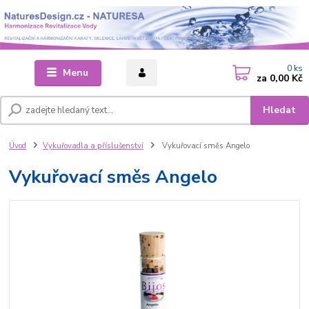
0
ks
Menu
za
0,00 Kč
Hledat
Úvod
Vykuřovadla a příslušenství
Vykuřovací směs Angelo
Vykuřovací směs Angelo