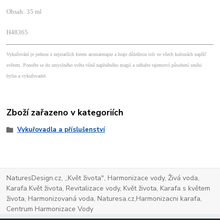
Obsah: 35 ml
H48365
Vykuřování je jednou z nejstarších forem aromaterapie a hraje důležitou roli ve všech kulturách napříč
světem. Ponořte se do smyslného světa vůně naplněného magií a odhalte tajemství působení směsi
bylin a vykuřovadel.
Zboží zařazeno v kategoriích
Vykuřovadla a příslušenství
NaturesDesign.cz, ,,Květ života", Harmonizace vody, Živá voda,
Karafa Květ života, Revitalizace vody, Květ života, Karafa s květem
života, Harmonizovaná voda, Naturesa.cz,Harmonizacni karafa,
Centrum Harmonizace Vody