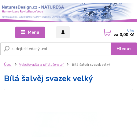
0
ks
Menu
za
0,00 Kč
Hledat
Úvod
Vykuřovadla a příslušenství
Bílá šalvěj svazek velký
Bílá šalvěj svazek velký