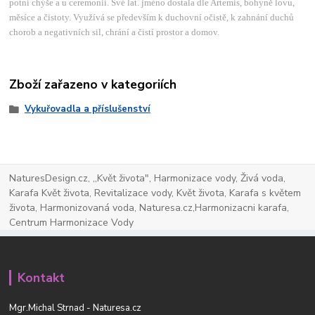
potní chýše a u ceremonií. Své lat. jméno dostala dle Artemis, bohyně lovu,
měsíce a čistoty. Využívá se především k duchovní očistě, k zahnání duchů
chorob a negativních sil, chrání a čistí prostor a domov.
Zboží zařazeno v kategoriích
Vykuřovadla a příslušenství
NaturesDesign.cz, ,,Květ života", Harmonizace vody, Živá voda,
Karafa Květ života, Revitalizace vody, Květ života, Karafa s květem
života, Harmonizovaná voda, Naturesa.cz,Harmonizacni karafa,
Centrum Harmonizace Vody
Kontakt
Mgr.Michal Strnad - Naturesa.cz