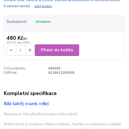
bohyně lovu, měsíce a čistoty. Využívá se především k duchovní očistě,
k zahnání duchů ...
celý popis
Dostupnost
Skladem
480 Kč
/
ks
397 Kč
bez DPH
Přidat do košíku
Číslo produktu:
000009
EAN kód:
9120012293038
Kompletní specifikace
Bílá šalvěj svazek velký
Naturesa sa Vám přináší posvátnou bílou šalvěj.
Šedivá šalvěj je rostlinou čištění a žehnání. Nachází své uplatnění u obřadu