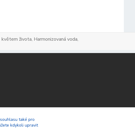
a s květem života, Harmonizovaná voda,
 souhlasu také pro
žete kdykoli upravit