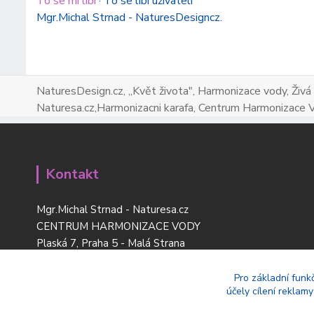
To se mi líbí
·
To se líbí uživateli
Mgr.Michal Strnad - NaturesDesigncz.
NaturesDesign.cz, ,,Květ života", Harmonizace vody, Živá
Naturesa.cz,Harmonizacni karafa, Centrum Harmonizace 
Kontakt
Mgr.Michal Strnad - Naturesa.cz
CENTRUM HARMONIZACE VODY
Plaská 7, Praha 5 - Malá Strana
tel:
+420 777 669 119
www.naturesdesign.cz
Pro základní funk
účely cílení reklam
naturesa@email.cz