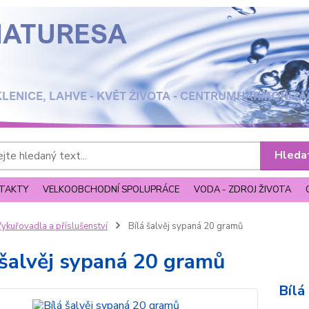
Hleda
TAKTY
VELKOOBCHODNÍ SPOLUPRÁCE
VODA - ZDROJ ŽIVOTA
ykuřovadla a příslušenství
Bílá šalvěj sypaná 20 gramů
 šalvěj sypaná 20 gramů
Bílá