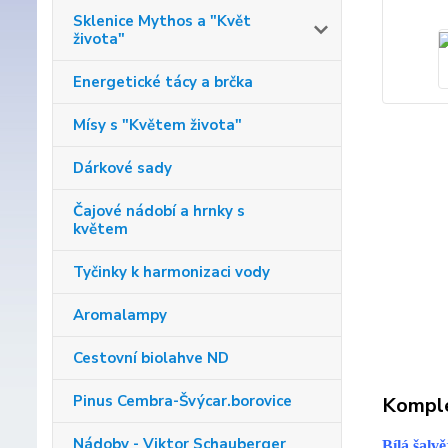
Sklenice Mythos a "Květ
života"
Energetické tácy a brčka
Mísy s "Květem života"
Dárkové sady
Čajové nádobí a hrnky s
květem
Tyčinky k harmonizaci vody
Aromalampy
Cestovní biolahve ND
Pinus Cembra-Švýcar.borovice
Komple
Nádoby - Viktor Schauberger
Bílá šalv