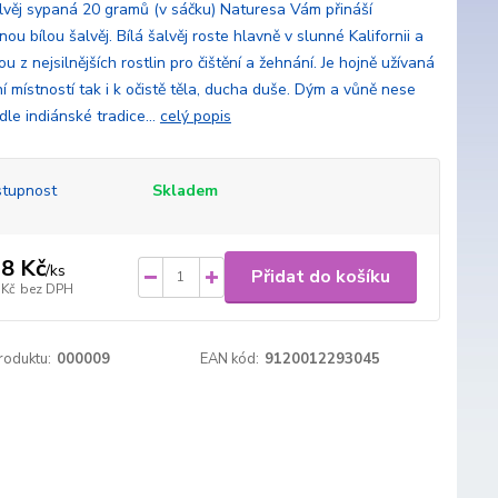
alvěj sypaná 20 gramů (v sáčku) Naturesa Vám přináší
ou bílou šalvěj. Bílá šalvěj roste hlavně v slunné Kalifornii a
ou z nejsilnějších rostlin pro čištění a žehnání. Je hojně užívaná
ní místností tak i k očistě těla, ducha duše. Dým a vůně nese
le indiánské tradice...
celý popis
tupnost
Skladem
8 Kč
/
ks
Přidat do košíku
 Kč
bez DPH
roduktu:
000009
EAN kód:
9120012293045