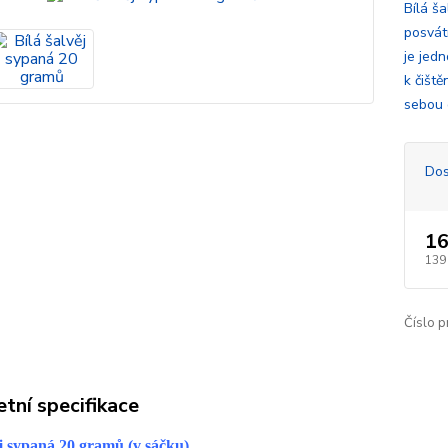
Bílá š
posvátn
je jedn
k čiště
sebou d
Dos
16
139
Číslo p
tní specifikace
ěj sypaná 20 gramů (v sáčku)