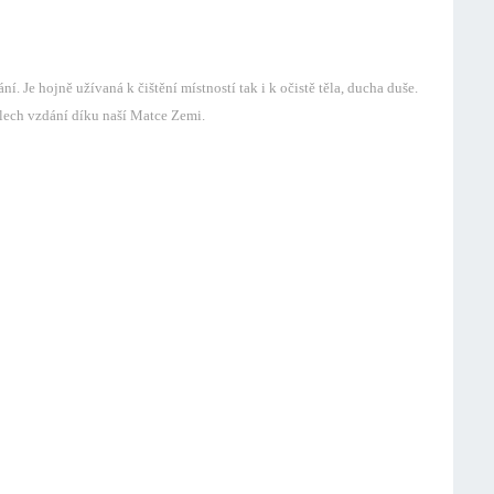
ání. Je hojně užívaná k čištění místností tak i k očistě těla, ducha duše.
álech vzdání díku naší Matce Zemi.