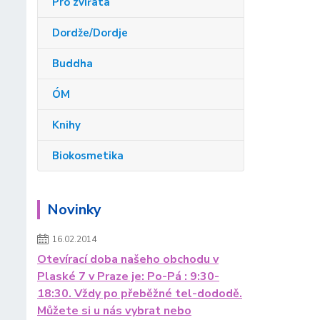
Pro zvířata
Dordže/Dordje
Buddha
ÓM
Knihy
Biokosmetika
Novinky
16.02.2014
Otevírací doba našeho obchodu v
Plaské 7 v Praze je: Po-Pá : 9:30-
18:30. Vždy po přeběžné tel-dododě.
Můžete si u nás vybrat nebo