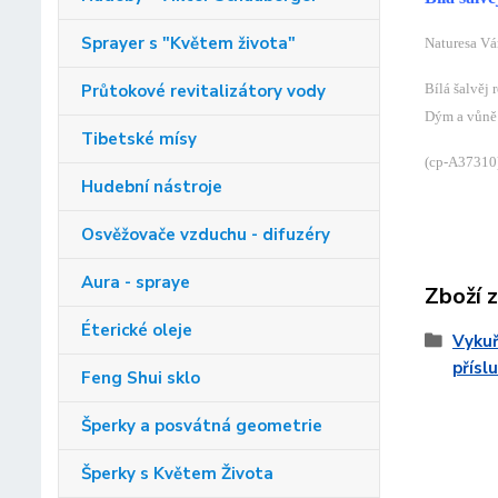
Sprayer s "Květem života"
Naturesa Vá
Průtokové revitalizátory vody
Bílá šalvěj 
Dým a vůně 
Tibetské mísy
(cp-
A37310
Hudební nástroje
Osvěžovače vzduchu - difuzéry
Aura - spraye
Zboží 
Éterické oleje
Vykuř
přísl
Feng Shui sklo
Šperky a posvátná geometrie
Šperky s Květem Života