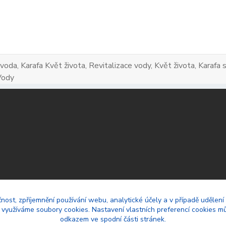
 voda, Karafa Květ života, Revitalizace vody, Květ života, Karaf
Vody
čnost, zpříjemnění používání webu, analytické účely a v případě udělení
y využíváme soubory cookies. Nastavení vlastních preferencí cookies mů
odkazem ve spodní části stránek.