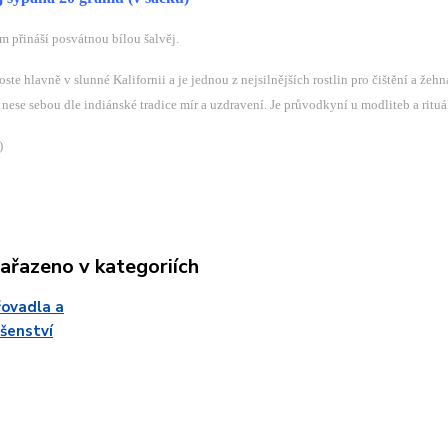
m přináší posvátnou bílou šalvěj.
roste hlavně v slunné Kalifornii a je jednou z nejsilnějších rostlin pro čištění a žehn
nese sebou dle indiánské tradice mír a uzdravení. Je průvodkyní u modliteb a ritu
)
zařazeno v kategoriích
ovadla a
ušenství