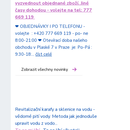
vyzvednout objednané zboží. Jiné
časy dohodou - volejte na tel: 777
669 119
❤ OBJEDNÁVKY I PO TELEFONU -
volejte : +420 777 669 119 - po- ne
8:00-21:00 ❤ Otevírací doba našeho
obchodu v Plaské 7 v Praze je: Po-Pá :
9:30-18:...
číst celé
Zobrazit všechny novinky
Revitalizační karafy a sklenice na vodu -
vědomé pití vody. Metoda jak jednoduše
upravit vodu z vodo...