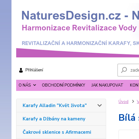
Přihlášení
O NÁS
OBCHODNÍ PODMÍNKY
JAK NAKUPOVAT
KON
Úvod
V
Karafy Alladin "Květ života"
Bílá
Karafy a Džbány na kameny
Čakrové sklenice s Afirmacemi