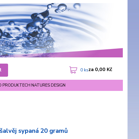
za
0,00 Kč
t
0
ks
O PRODUKTECH NATURES DESIGN
 šalvěj sypaná 20 gramů