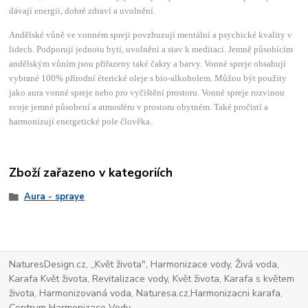
dávají energii, dobré zdraví a uvolnění.
Andělské vůně ve vonném spreji povzbuzují mentální a psychické kvality v
lidech. Podporují jednotu bytí, uvolnění a stav k meditaci. Jemně působícím
andělským vůním jsou přiřazeny také čakry a barvy. Vonné spreje obsahují
vybrané 100% přírodní éterické oleje s bio-alkoholem. Můžou být použity
jako aura vonné spreje nebo pro vyčištění prostoru. Vonné spreje rozvinou
svoje jemné působení a atmosféru v prostoru obytném. Také pročistí a
harmonizují energetické pole člověka.
Zboží zařazeno v kategoriích
Aura - spraye
NaturesDesign.cz, ,,Květ života", Harmonizace vody, Živá voda,
Karafa Květ života, Revitalizace vody, Květ života, Karafa s květem
života, Harmonizovaná voda, Naturesa.cz,Harmonizacni karafa,
Centrum Harmonizace Vody