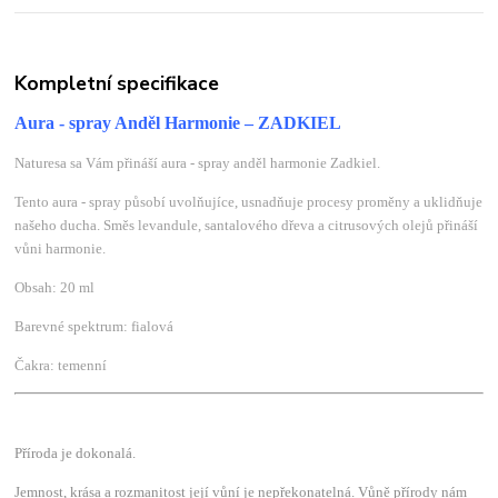
Kompletní specifikace
Aura - spray Anděl Harmonie – ZADKIEL
Naturesa sa Vám přináší aura - spray anděl harmonie Zadkiel.
Tento aura - spray působí uvolňujíce, usnadňuje procesy proměny a uklidňuje
našeho ducha. Směs levandule, santalového dřeva a citrusových olejů přináší
vůni harmonie.
Obsah: 20 ml
Barevné spektrum: fialová
Čakra: temenní
Příroda je dokonalá.
Jemnost, krása a rozmanitost její vůní je nepřekonatelná. Vůně přírody nám