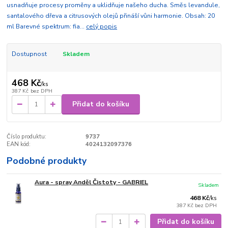
usnadňuje procesy proměny a uklidňuje našeho ducha. Směs levandule,
santalového dřeva a citrusových olejů přináší vůni harmonie. Obsah: 20
ml Barevné spektrum: fia...
celý popis
Dostupnost
Skladem
468 Kč
/
ks
387 Kč
bez DPH
Přidat do košíku
Číslo produktu:
9737
EAN kód:
4024132097376
Podobné produkty
Aura - spray Anděl Čistoty - GABRIEL
Skladem
468 Kč
/
ks
387 Kč
bez DPH
Přidat do košíku