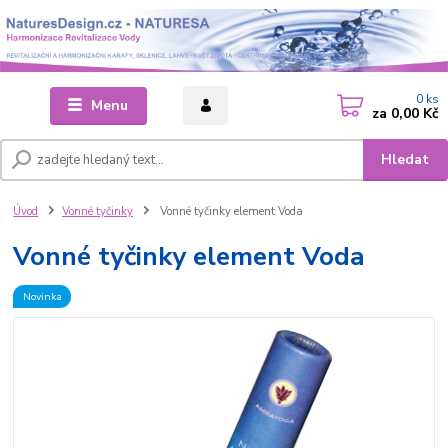
0
ks
Menu
za
0,00 Kč
Hledat
Úvod
Vonné tyčinky
Vonné tyčinky element Voda
Vonné tyčinky element Voda
Novinka