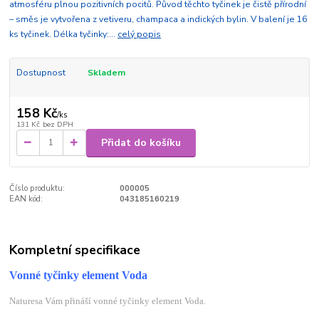
atmosféru plnou pozitivních pocitů. Původ těchto tyčinek je čistě přírodní
– směs je vytvořena z vetiveru, champaca a indických bylin. V balení je 16
ks tyčinek. Délka tyčinky:...
celý popis
Dostupnost
Skladem
158 Kč
/
ks
131 Kč
bez DPH
Přidat do košíku
Číslo produktu:
000005
EAN kód:
043185160219
Kompletní specifikace
Vonné tyčinky element Voda
Naturesa Vám přináší vonné tyčinky element Voda.