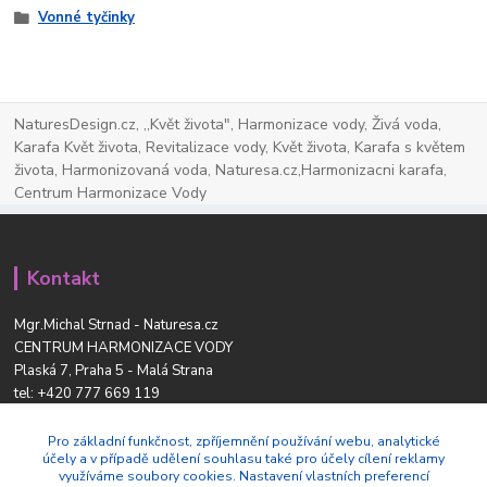
Vonné tyčinky
NaturesDesign.cz, ,,Květ života", Harmonizace vody, Živá voda,
Karafa Květ života, Revitalizace vody, Květ života, Karafa s květem
života, Harmonizovaná voda, Naturesa.cz,Harmonizacni karafa,
Centrum Harmonizace Vody
Kontakt
Mgr.Michal Strnad - Naturesa.cz
CENTRUM HARMONIZACE VODY
Plaská 7, Praha 5 - Malá Strana
tel:
+420 777 669 119
www.naturesdesign.cz
naturesa@email.cz
Pro základní funkčnost, zpříjemnění používání webu, analytické
účely a v případě udělení souhlasu také pro účely cílení reklamy
využíváme soubory cookies. Nastavení vlastních preferencí