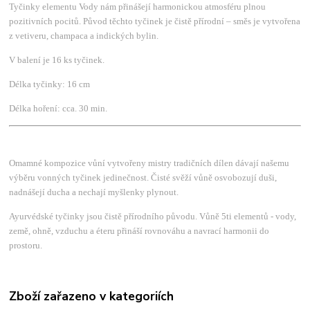
Tyčinky elementu Vody nám přinášejí harmonickou atmosféru plnou
pozitivních pocitů. Původ těchto tyčinek je čistě přírodní – směs je vytvořena
z vetiveru, champaca a indických bylin.
V balení je 16 ks tyčinek.
Délka tyčinky: 16 cm
Délka hoření: cca. 30 min.
Omamné kompozice vůní vytvořeny mistry tradičních dílen dávají našemu
výběru vonných tyčinek jedinečnost. Čisté svěží vůně osvobozují duši,
nadnášejí ducha a nechají myšlenky plynout.
Ayurvédské tyčinky jsou čistě přírodního původu. Vůně 5ti elementů - vody,
země, ohně, vzduchu a éteru přináší rovnováhu a navrací harmonii do
prostoru.
Zboží zařazeno v kategoriích