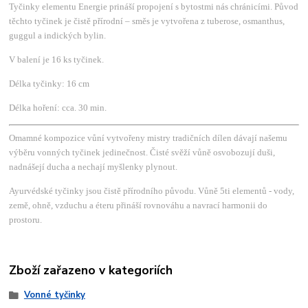
Tyčinky elementu Energie prináší propojení s bytostmi nás chránicími. Původ
těchto tyčinek je čistě přírodní – směs je vytvořena z tuberose, osmanthus,
guggul a indických bylin.
V balení je 16 ks tyčinek.
Délka tyčinky: 16 cm
Délka hoření: cca. 30 min.
Omamné kompozice vůní vytvořeny mistry tradičních dílen dávají našemu
výběru vonných tyčinek jedinečnost. Čisté svěží vůně osvobozují duši,
nadnášejí ducha a nechají myšlenky plynout.
Ayurvédské tyčinky jsou čistě přírodního původu. Vůně 5ti elementů - vody,
země, ohně, vzduchu a éteru přináší rovnováhu a navrací harmonii do
prostoru.
Zboží zařazeno v kategoriích
Vonné tyčinky