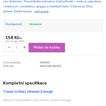
nás chránicími. Původ těchto tyčinek je čistě přírodní – směs je vytvořena
z tuberose, osmanthus, guggul a indických bylin. V balení je 16 ks
tyčinek. Délka tyčinky...
celý popis
Dostupnost
Skladem
158 Kč
/
ks
131 Kč
bez DPH
Přidat do košíku
Číslo produktu:
000003
EAN kód:
4043185160257
Kompletní specifikace
Vonné tyčinky element Energie
Naturesa Vám přináší vonné tyčinky element Energie.