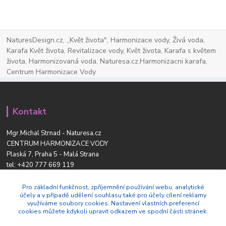
NaturesDesign.cz, ,,Květ života", Harmonizace vody, Živá voda,
Karafa Květ života, Revitalizace vody, Květ života, Karafa s květem
života, Harmonizovaná voda, Naturesa.cz,Harmonizacni karafa,
Centrum Harmonizace Vody
Kontakt
Mgr.Michal Strnad - Naturesa.cz
CENTRUM HARMONIZACE VODY
Plaská 7, Praha 5 - Malá Strana
tel:
+420 777 669 119
www.naturesdesign.cz
naturesa@email.cz
Pro základní funkčnost, zpříjemnění používání webu, analytické
účely a v případě udělení souhlasu také pro účely cílení reklamy
využíváme soubory cookies. Nastavení vlastních preferencí
cookies můžete kdykoli upravit odkazem ve spodní části stránek.