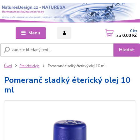
0
ks
Menu
za
0,00 Kč
Hledat
Úvod
Éterické oleje
Pomeranč sladký éterický olej 10 ml
Pomeranč sladký éterický olej 10
ml