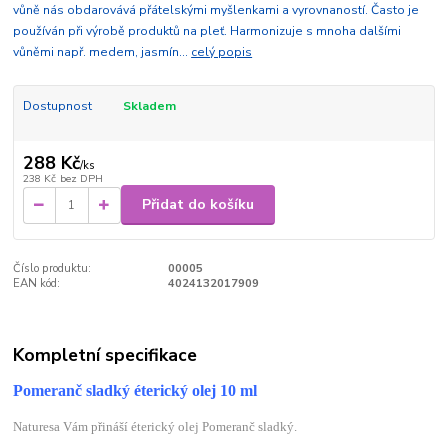
vůně nás obdarovává přátelskými myšlenkami a vyrovnaností. Často je
používán při výrobě produktů na pleť. Harmonizuje s mnoha dalšími
vůněmi např. medem, jasmín...
celý popis
Dostupnost
Skladem
288 Kč
/
ks
238 Kč
bez DPH
Přidat do košíku
Číslo produktu:
00005
EAN kód:
4024132017909
Kompletní specifikace
Pomeranč sladký éterický olej 10 ml
Naturesa Vám přináší éterický olej Pomeranč sladký.