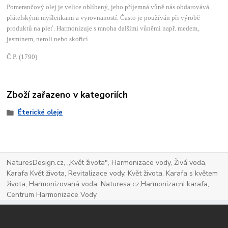
Pomerančový olej je velice oblíbený, jeho příjemná vůně nás obdarovává
přátelskými myšlenkami a vyrovnaností. Často je používán při výrobě
produktů na pleť. Harmonizuje s mnoha dalšími vůněmi např. medem,
jasmínem, neroli nebo skořicí.
Č.P. (1790)
Zboží zařazeno v kategoriích
Éterické oleje
NaturesDesign.cz, ,,Květ života", Harmonizace vody, Živá voda,
Karafa Květ života, Revitalizace vody, Květ života, Karafa s květem
života, Harmonizovaná voda, Naturesa.cz,Harmonizacni karafa,
Centrum Harmonizace Vody