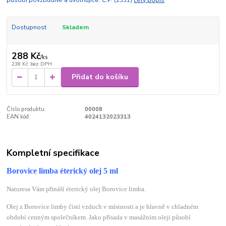
působí povzbudivě a uvolňujíce. Č.P. (2331)
celý popis
Dostupnost
Skladem
288 Kč
/
ks
238 Kč
bez DPH
Přidat do košíku
Číslo produktu:
00008
EAN kód:
4024132023313
Kompletní specifikace
Borovice limba éterický olej 5 ml
Naturesa Vám přináší éterický olej Borovice limba.
Olej z Borovice limby čistí vzduch v místnosti a je hlavně v chladném
období cenným společníkem. Jako přísada v masážním oleji působí