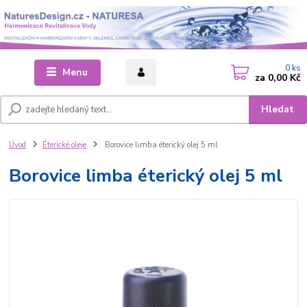
0
ks
Menu
za
0,00 Kč
Hledat
Úvod
Éterické oleje
Borovice limba éterický olej 5 ml
Borovice limba éterický olej 5 ml