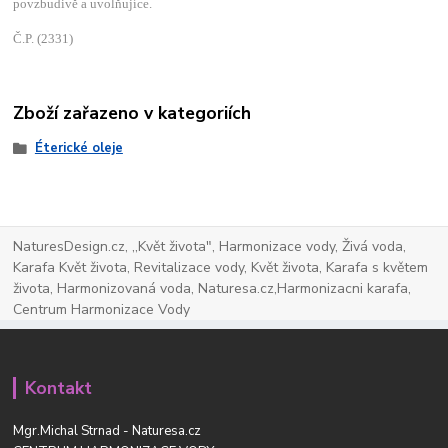
povzbudivě a uvolňujíce.
Č.P. (2331)
Zboží zařazeno v kategoriích
Éterické oleje
NaturesDesign.cz, ,,Květ života", Harmonizace vody, Živá voda,
Karafa Květ života, Revitalizace vody, Květ života, Karafa s květem
života, Harmonizovaná voda, Naturesa.cz,Harmonizacni karafa,
Centrum Harmonizace Vody
Kontakt
Mgr.Michal Strnad - Naturesa.cz