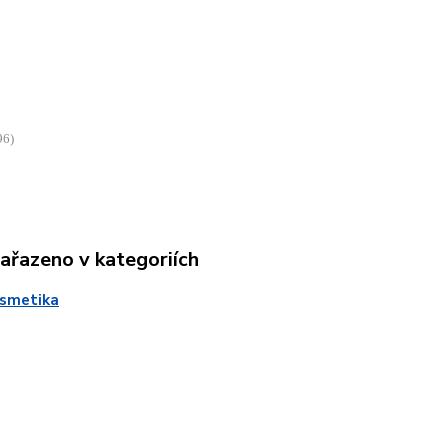
96)
zařazeno v kategoriích
osmetika