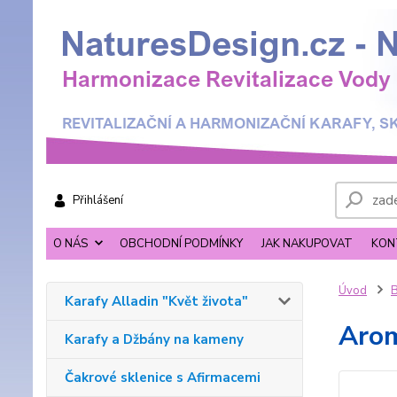
Přihlášení
O NÁS
OBCHODNÍ PODMÍNKY
JAK NAKUPOVAT
KON
Úvod
B
Karafy Alladin "Květ života"
Aro
Karafy a Džbány na kameny
Čakrové sklenice s Afirmacemi