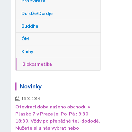
Pro zvířata
Dordže/Dordje
Buddha
ÓM
Knihy
Biokosmetika
Novinky
16.02.2014
Otevírací doba našeho obchodu v
Plaské 7 v Praze je: Po-Pá : 9:30-
18:30. Vždy po přeběžné tel-dododě.
Můžete si u nás vybrat nebo