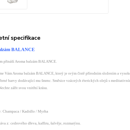
tní specifikace
alzám BALANCE
ám přináší Aroma balzám BALANCE.
me Vám Aroma balzám BALANCE, který je svým čistě přírodním složením a vysokou
íbrné barvy dodávající mu šmrnc. Směsice vzácných éterických olejů s meditativn
echte zářit svou vnitřní krásu.
: Champaca / Kadidlo / Myrha
va z: cedrového dřeva, kaffiru, šalvěje, rozmarýnu.