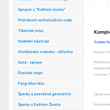
Sprayer s "Květem života"
Průtokové revitalizátory vody
Tibetské mísy
Komple
Hudební nástroje
Aroma b
Osvěžovače vzduchu - difuzéry
Naturesa V
Aura - spraye
Představuje
nádobka stř
Éterické oleje
vyrovnaní. N
Feng Shui sklo
Šperky a posvátná geometrie
Základ vůne
Šperky s Květem Života
Směs pozostá