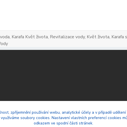
 voda, Karafa Květ života, Revitalizace vody, Květ života, Karaf
Vody
čnost, zpříjemnění používání webu, analytické účely a v případě udělení
y využíváme soubory cookies. Nastavení vlastních preferencí cookies mů
odkazem ve spodní části stránek.