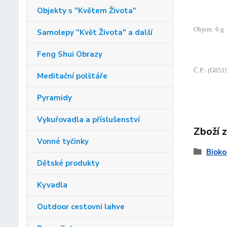
Objekty s "Květem Života"
Objem: 6 g
Samolepy "Květ Života" a další
Feng Shui Obrazy
Č.P.: (G051
Meditační polštáře
Pyramidy
Vykuřovadla a příslušenství
Zboží 
Vonné tyčinky
Biok
Dětské produkty
Kyvadla
Outdoor cestovni lahve