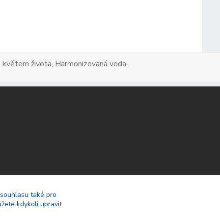
a s květem života, Harmonizovaná voda,
 souhlasu také pro
žete kdykoli upravit