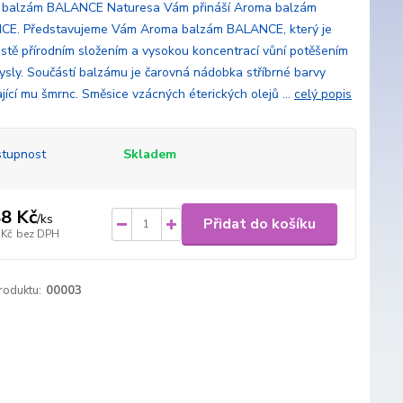
balzám BALANCE Naturesa Vám přináší Aroma balzám
E. Představujeme Vám Aroma balzám BALANCE, který je
istě přírodním složením a vysokou koncentrací vůní potěšením
ysly. Součástí balzámu je čarovná nádobka stříbrné barvy
jící mu šmrnc. Směsice vzácných éterických olejů ...
celý popis
tupnost
Skladem
8 Kč
/
ks
Přidat do košíku
 Kč
bez DPH
roduktu:
00003