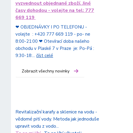
vyzvednout objednané zboží. Jiné
časy dohodou - volejte na tel: 777
669 119
❤ OBJEDNÁVKY I PO TELEFONU -
volejte : +420 777 669 119 - po- ne
8:00-21:00 ❤ Otevírací doba našeho
obchodu v Plaské 7 v Praze je: Po-Pá :
9:30-18:...
číst celé
Zobrazit všechny novinky
Revitalizační karafy a sklenice na vodu -
vědomé pití vody. Metoda jak jednoduše
upravit vodu z vodo...