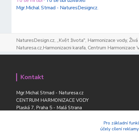
To se mi líbí
·
To se líbí uživateli
Mgr.Michal Strnad - NaturesDesigncz.
NaturesDesign.cz, ,,Květ života", Harmonizace vody, Živá
Naturesa.cz,Harmonizacni karafa, Centrum Harmonizace 
Kontakt
Mgr.Michal Strnad - Naturesa.cz
CENTRUM HARMONIZACE VODY
Plaská 7, Praha 5 - Malá Strana
tel:
+420 777 669 119
www.naturesdesign.cz
Pro základní funk
účely cílení reklam
naturesa@email.cz