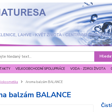
Hleda
TAKTY
VELKOOBCHODNÍ SPOLUPRÁCE
VODA - ZDROJ ŽIVOTA
iokosmetika
Aroma balzám BALANCE
ma balzám BALANCE
Čist