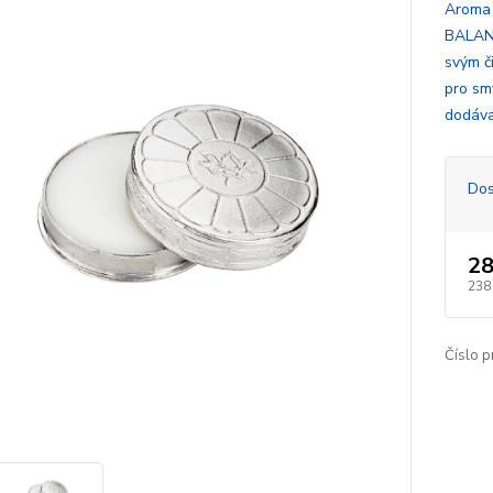
Aroma 
BALANC
svým č
pro sm
dodáva
Dos
28
238
Číslo p