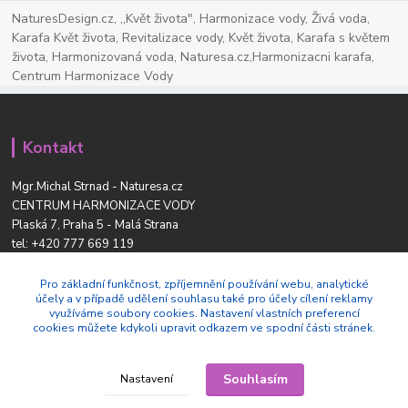
NaturesDesign.cz, ,,Květ života", Harmonizace vody, Živá voda,
Karafa Květ života, Revitalizace vody, Květ života, Karafa s květem
života, Harmonizovaná voda, Naturesa.cz,Harmonizacni karafa,
Centrum Harmonizace Vody
Kontakt
Mgr.Michal Strnad - Naturesa.cz
CENTRUM HARMONIZACE VODY
Plaská 7, Praha 5 - Malá Strana
tel:
+420 777 669 119
www.naturesdesign.cz
naturesa@email.cz
Pro základní funkčnost, zpříjemnění používání webu, analytické
účely a v případě udělení souhlasu také pro účely cílení reklamy
využíváme soubory cookies. Nastavení vlastních preferencí
cookies můžete kdykoli upravit odkazem ve spodní části stránek.
Souhlasím
Nastavení