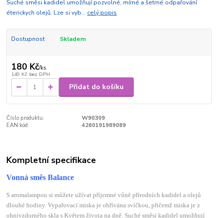
Suché směsi kadidel umožňují pozvolné, mírné a šetrné odpařování
éterickych olejů. Lze si vyb...
celý popis
Dostupnost
Skladem
180 Kč
/
ks
149 Kč
bez DPH
Přidat do košíku
Číslo produktu:
W90309
EAN kód:
4260191989089
Kompletní specifikace
Vonná směs Balance
S aromalampou si můžete užívat příjemné vůně přírodních kadidel a
olejů
dlouhé hodiny. Vypařovací miska je ohřívána svíčkou, přičemž miska je
z
ohnivzdorného skla s Květem života na dně. Suché směsi kadidel umožňují