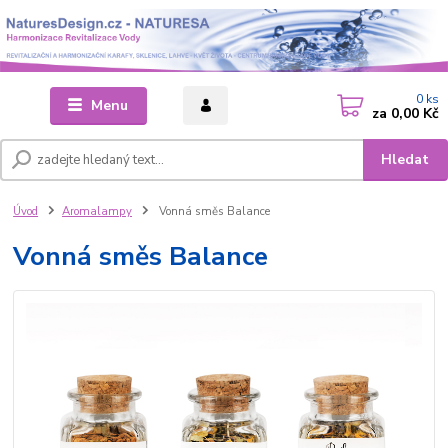
0
ks
Menu
za
0,00 Kč
Hledat
Úvod
Aromalampy
Vonná směs Balance
Vonná směs Balance