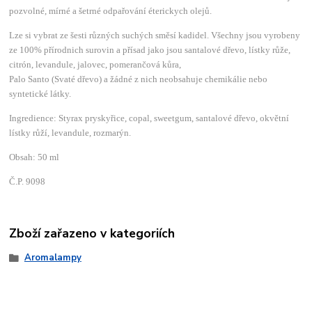
pozvolné, mírné a šetrné odpařování éterickych olejů.
Lze si vybrat ze šesti různých suchých směsí kadidel. Všechny jsou vyrobeny
ze 100% přírodnich surovin a přísad jako jsou santalové dřevo, lístky růže,
citrón, levandule, jalovec, pomerančová kůra,
Palo Santo (Svaté dřevo) a žádné z nich neobsahuje chemikálie nebo
syntetické látky.
Ingredience: Styrax pryskyřice, copal, sweetgum, santalové dřevo, okvětní
lístky růží, levandule, rozmarýn.
Obsah: 50 ml
Č.P. 9098
Zboží zařazeno v kategoriích
Aromalampy