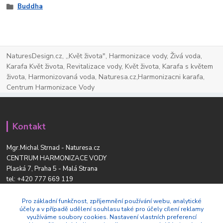
Buddha
NaturesDesign.cz, ,,Květ života", Harmonizace vody, Živá voda,
Karafa Květ života, Revitalizace vody, Květ života, Karafa s květem
života, Harmonizovaná voda, Naturesa.cz,Harmonizacni karafa,
Centrum Harmonizace Vody
Kontakt
Mgr.Michal Strnad - Naturesa.cz
CENTRUM HARMONIZACE VODY
Plaská 7, Praha 5 - Malá Strana
tel:
+420 777 669 119
www.naturesdesign.cz
naturesa@email.cz
Pro základní funkčnost, zpříjemnění používání webu, analytické
účely a v případě udělení souhlasu také pro účely cílení reklamy
využíváme soubory cookies. Nastavení vlastních preferencí