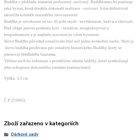
Buddha v překladu znamená probuzený, osvícený. Buddhismus ho popisuje
jako bytost, která dosáhla dokonalé realizace - osvícení. A tím definitivně
ukončila koloběh neustálého znovuzrození.
Buddha je osvobozen od tzv. tří jedů mysli - nevědomosti, hněvu a chtivosti.
Plně chápe pravou podstatu bytí - nestálost, neuspokojivost a
bezpodstatnost a je naplněn soucitem ke všem bytostem.
Slovo Buddha původně označovalo titul než jednu konkrétní osobu. Nyní je
slovo buddha používáno pro označení historického Buddhy, který se
jmenoval Siddhártha Gautama.
Většina soch ho zobrazuje s protáhlými ušními lalůčky, které symbolizují
jeho schopnost dokonalého vnímání (naslouchání).
Výška: 5,5 cm
Č.P. (55062)
Zboží zařazeno v kategoriích
Dárkové sady