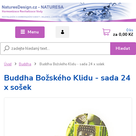
0
ks
Menu
za
0,00 Kč
Hledat
Úvod
Buddha
Buddha Božského Klidu - sada 24 x sošek
Buddha Božského Klidu - sada 24
x sošek