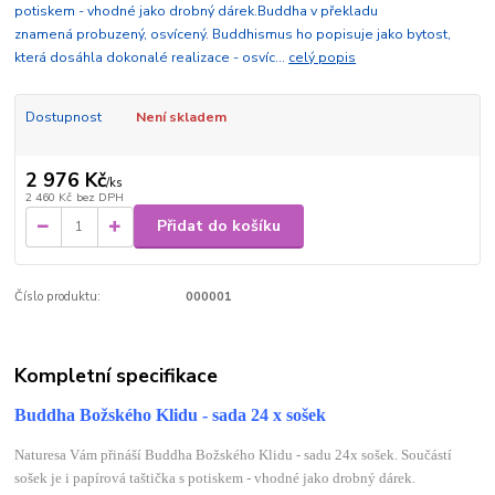
potiskem - vhodné jako drobný dárek.Buddha v překladu
znamená probuzený, osvícený. Buddhismus ho popisuje jako bytost,
která dosáhla dokonalé realizace - osvíc...
celý popis
Dostupnost
Není skladem
2 976 Kč
/
ks
2 460 Kč
bez DPH
Přidat do košíku
Číslo produktu:
000001
Kompletní specifikace
Buddha Božského Klidu - sada 24 x sošek
Naturesa Vám přináší Buddha Božského Klidu - sadu 24x sošek. Součástí
sošek je i papírová taštička s potiskem - vhodné jako drobný dárek.