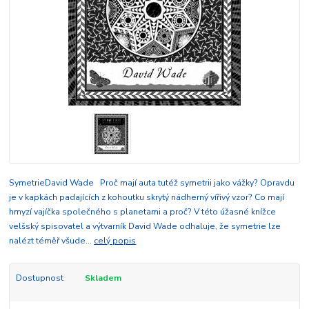
SymetrieDavid Wade Proč mají auta tutéž symetrii jako vážky? Opravdu
je v kapkách padajících z kohoutku skrytý nádherný vířivý vzor? Co mají
hmyzí vajíčka společného s planetami a proč? V této úžasné knížce
velšský spisovatel a výtvarník David Wade odhaluje, že symetrie lze
nalézt téměř všude...
celý popis
Dostupnost
Skladem