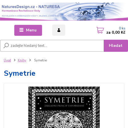
0
ks
Menu
za
0,00 Kč
Hledat
Úvod
Knihy
Symetrie
Symetrie