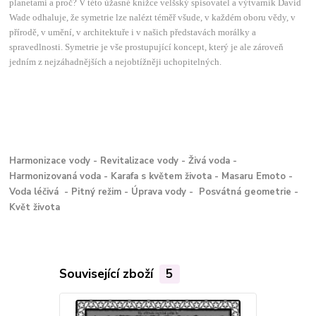
planetami a proč? V této úžasné knížce velšský spisovatel a výtvarník David
Wade odhaluje, že symetrie lze nalézt téměř všude, v každém oboru vědy, v
přírodě, v umění, v architektuře i v našich představách morálky a
spravedlnosti. Symetrie je vše prostupující koncept, který je ale zároveň
jedním z nejzáhadnějších a nejobtížněji uchopitelných.
Harmonizace vody - Revitalizace vody - Živá voda -
Harmonizovaná voda - Karafa s květem života - Masaru Emoto -
Voda léčivá - Pitný režim - Úprava vody - Posvátná geometrie -
Květ života
Související zboží
5