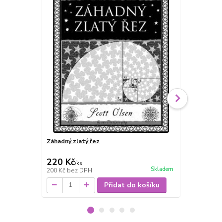
Záhadný zlatý řez
Feng-šuej
220 Kč
220 Kč
/
ks
/
ks
Skladem
200 Kč
bez DPH
220 Kč
bez 
Přidat do košíku